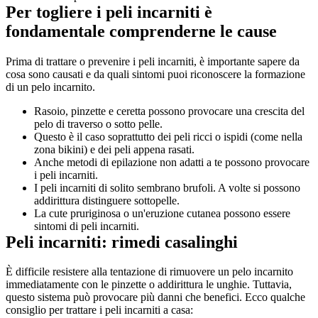
Per togliere i peli incarniti è 
fondamentale comprenderne le cause
Prima di trattare o prevenire i peli incarniti, è importante sapere da 
cosa sono causati e da quali sintomi puoi riconoscere la formazione 
di un pelo incarnito.
Rasoio, pinzette e ceretta possono provocare una crescita del 
pelo di traverso o sotto pelle.
Questo è il caso soprattutto dei peli ricci o ispidi (come nella 
zona bikini) e dei peli appena rasati.
Anche metodi di epilazione non adatti a te possono provocare 
i peli incarniti.
I peli incarniti di solito sembrano brufoli. A volte si possono 
addirittura distinguere sottopelle.
La cute pruriginosa o un'eruzione cutanea possono essere 
sintomi di peli incarniti.
Peli incarniti: rimedi casalinghi
È difficile resistere alla tentazione di rimuovere un pelo incarnito 
immediatamente con le pinzette o addirittura le unghie. Tuttavia, 
questo sistema può provocare più danni che benefici. Ecco qualche 
consiglio per trattare i peli incarniti a casa: