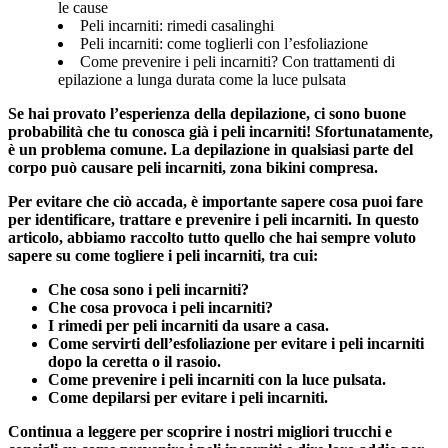
le cause
Peli incarniti: rimedi casalinghi
Peli incarniti: come toglierli con l’esfoliazione
Come prevenire i peli incarniti? Con trattamenti di
epilazione a lunga durata come la luce pulsata
Se hai provato l’esperienza della depilazione, ci sono buone 
probabilità che tu conosca già i peli incarniti! Sfortunatamente, 
è un problema comune. La depilazione in qualsiasi parte del 
corpo può causare peli incarniti, zona bikini compresa.
Per evitare che ciò accada, è importante sapere cosa puoi fare 
per identificare, trattare e prevenire i peli incarniti. In questo 
articolo, abbiamo raccolto tutto quello che hai sempre voluto 
sapere su come togliere i peli incarniti, tra cui:
Che cosa sono i peli incarniti?
Che cosa provoca i peli incarniti?
I rimedi per peli incarniti da usare a casa.
Come servirti dell’esfoliazione per evitare i peli incarniti 
dopo la ceretta o il rasoio.
Come prevenire i peli incarniti con la luce pulsata.
Come depilarsi per evitare i peli incarniti.
Continua a leggere per scoprire i nostri migliori trucchi e 