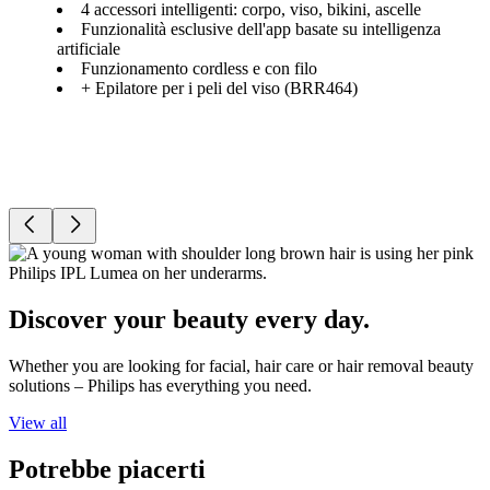
4 accessori intelligenti: corpo, viso, bikini, ascelle
Funzionalità esclusive dell'app basate su intelligenza
artificiale
Funzionamento cordless e con filo
+ Epilatore per i peli del viso (BRR464)
Discover your beauty every day.
Whether you are looking for facial, hair care or hair removal beauty
solutions – Philips has everything you need.
View all
Potrebbe piacerti