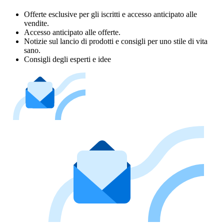
Offerte esclusive per gli iscritti e accesso anticipato alle
vendite.
Accesso anticipato alle offerte.
Notizie sul lancio di prodotti e consigli per uno stile di vita
sano.
Consigli degli esperti e idee