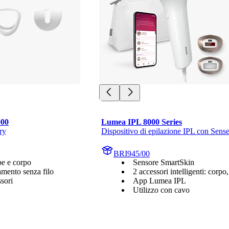
000
Lumea IPL 8000 Series
ry
Dispositivo di epilazione IPL con Sens
BRI945/00
e e corpo
Sensore SmartSkin
mento senza filo
2 accessori intelligenti: corpo,
sori
App Lumea IPL
Utilizzo con cavo