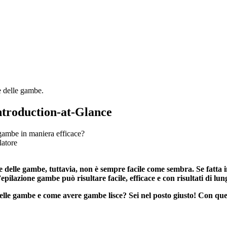
Introduction-at-Glance
gambe in maniera efficace?
latore
delle gambe, tuttavia, non è sempre facile come sembra. Se fatta in 
’epilazione gambe può risultare facile, efficace e con risultati di lu
i delle gambe e come avere gambe lisce? Sei nel posto giusto! Con qu