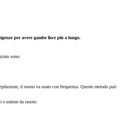
sigenze per avere gambe lisce più a lungo.
izzato sono:
 depilazione, il rasoio va usato con frequenza. Questo metodo può 
 o ustioni da rasoio: