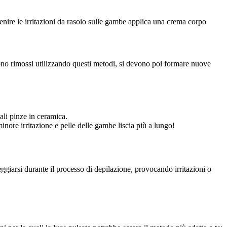
nire le irritazioni da rasoio sulle gambe applica una crema corpo 
ono rimossi utilizzando questi metodi, si devono poi formare nuove 
ali pinze in ceramica.
inore irritazione e pelle delle gambe liscia più a lungo!
ggiarsi durante il processo di depilazione, provocando irritazioni o 