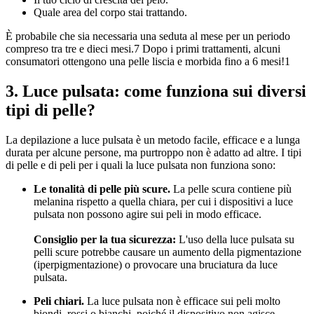
Quale area del corpo stai trattando.
È probabile che sia necessaria una seduta al mese per un periodo 
compreso tra tre e dieci mesi.7 Dopo i primi trattamenti, alcuni 
consumatori ottengono una pelle liscia e morbida fino a 6 mesi!1
3. Luce pulsata: come funziona sui diversi 
tipi di pelle?
La depilazione a luce pulsata è un metodo facile, efficace e a lunga 
durata per alcune persone, ma purtroppo non è adatto ad altre. I tipi 
di pelle e di peli per i quali la luce pulsata non funziona sono:
Le tonalità di pelle più scure. 
La pelle scura contiene più 
melanina rispetto a quella chiara, per cui i dispositivi a luce 
pulsata non possono agire sui peli in modo efficace.
Consiglio per la tua sicurezza:
 L'uso della luce pulsata su 
pelli scure potrebbe causare un aumento della pigmentazione 
(iperpigmentazione) o provocare una bruciatura da luce 
pulsata.
Peli chiari.
 La luce pulsata non è efficace sui peli molto 
biondi, rossi o bianchi, poiché il dispositivo non agisce 