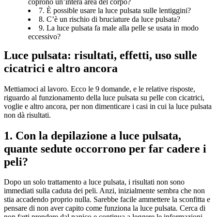
coprono un’intera area del corpo?
7. È possible usare la luce pulsata sulle lentiggini?
8. C’è un rischio di bruciature da luce pulsata?
9. La luce pulsata fa male alla pelle se usata in modo
eccessivo?
Luce pulsata: risultati, effetti, uso sulle 
cicatrici e altro ancora
Mettiamoci al lavoro. Ecco le 9 domande, e le relative risposte, 
riguardo al funzionamento della luce pulsata su pelle con cicatrici, 
voglie e altro ancora, per non dimenticare i casi in cui la luce pulsata 
non dà risultati.
1. Con la depilazione a luce pulsata, 
quante sedute occorrono per far cadere i 
peli?
Dopo un solo trattamento a luce pulsata, i risultati non sono 
immediati sulla caduta dei peli. Anzi, inizialmente sembra che non 
stia accadendo proprio nulla. Sarebbe facile ammettere la sconfitta e 
pensare di non aver capito come funziona la luce pulsata. Cerca di 
non farti prendere dal panico e continua a leggere le informazioni 