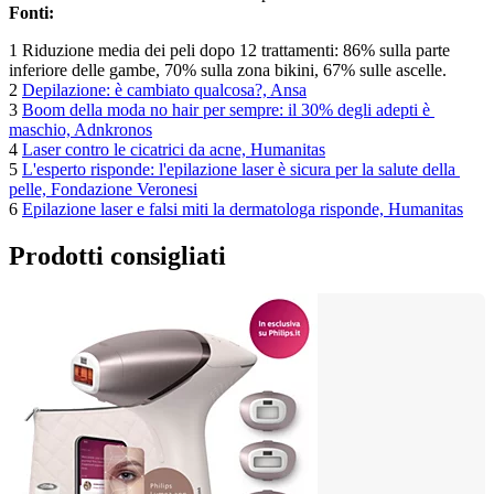
Fonti:
1 Riduzione media dei peli dopo 12 trattamenti: 86% sulla parte 
inferiore delle gambe, 70% sulla zona bikini, 67% sulle ascelle.
2 
Depilazione: è cambiato qualcosa?, Ansa
3 
Boom della moda no hair per sempre: il 30% degli adepti è 
maschio, Adnkronos
4 
Laser contro le cicatrici da acne, Humanitas
5 
L'esperto risponde: l'epilazione laser è sicura per la salute della 
pelle, Fondazione Veronesi
6 
Epilazione laser e falsi miti la dermatologa risponde, Humanitas
Prodotti consigliati