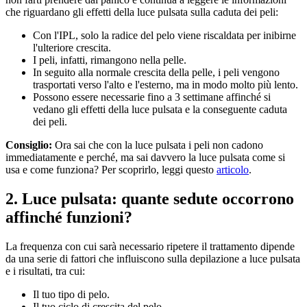
che riguardano gli effetti della luce pulsata sulla caduta dei peli:
Con l'IPL, solo la radice del pelo viene riscaldata per inibirne 
l'ulteriore crescita.
I peli, infatti, rimangono nella pelle.
In seguito alla normale crescita della pelle, i peli vengono 
trasportati verso l'alto e l'esterno, ma in modo molto più lento.
Possono essere necessarie fino a 3 settimane affinché si 
vedano gli effetti della luce pulsata e la conseguente caduta 
dei peli.
Consiglio:
 Ora sai che con la luce pulsata i peli non cadono 
immediatamente e perché, ma sai davvero la luce pulsata come si 
usa e come funziona? Per scoprirlo, leggi questo 
articolo
.
2. Luce pulsata: quante sedute occorrono 
affinché funzioni?
La frequenza con cui sarà necessario ripetere il trattamento dipende 
da una serie di fattori che influiscono sulla depilazione a luce pulsata 
e i risultati, tra cui:
Il tuo tipo di pelo.
Il tuo ciclo di crescita del pelo.