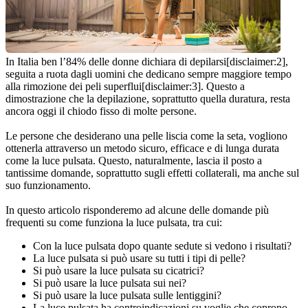
In Italia ben l’84% delle donne dichiara di depilarsi[disclaimer:2], 
seguita a ruota dagli uomini che dedicano sempre maggiore tempo 
alla rimozione dei peli superflui[disclaimer:3]. Questo a 
dimostrazione che la depilazione, soprattutto quella duratura, resta 
ancora oggi il chiodo fisso di molte persone.
Le persone che desiderano una pelle liscia come la seta, vogliono 
ottenerla attraverso un metodo sicuro, efficace e di lunga durata 
come la luce pulsata. Questo, naturalmente, lascia il posto a 
tantissime domande, soprattutto sugli effetti collaterali, ma anche sul 
suo funzionamento.
In questo articolo risponderemo ad alcune delle domande più 
frequenti su come funziona la luce pulsata, tra cui:
Con la luce pulsata dopo quante sedute si vedono i risultati?
La luce pulsata si può usare su tutti i tipi di pelle?
Si può usare la luce pulsata su cicatrici?
Si può usare la luce pulsata sui nei?
Si può usare la luce pulsata sulle lentiggini?
La luce pulsata ha controindicazioni su voglie che coprono 