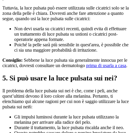
Tuttavia, la luce pulsata può essere utilizzata sulle cicatrici solo se la 
zona della pelle è chiara. Dovresti anche fare attenzione a quanto 
segue, quando usi la luce pulsata sulle cicatrici:
Non devi usarla su cicatrici recenti, quindi evita di effettuare 
un trattamento di luce pulsata su ustioni o cicatrici post-
operatorie appena formate.
Poiché la pelle sarà più sensibile in quest'area, è possibile che 
ci sia una maggiore probabilità di irritazione.
Consiglio:
 Sebbene la luce pulsata sia generalmente innocua per le 
cicatrici, dovresti consultare un dermatologo 
prima di usarla a casa
.
5. Si può usare la luce pulsata sui nei?
Il problema della luce pulsata sui nei è che, come i peli, anche 
quest’ultimi devono il loro colore alla melanina. Pertanto, ti 
elenchiamo qui alcune ragioni per cui non è saggio utilizzare la luce 
pulsata sui nei6:
Gli impulsi luminosi durante la luce pulsata utilizzano la 
melanina per arrivare alla radice del pelo.
Durante il trattamento, la luce pulsata riscalda anche il neo.
Questo potrebbe causare dolore e persino bruciature da luce 