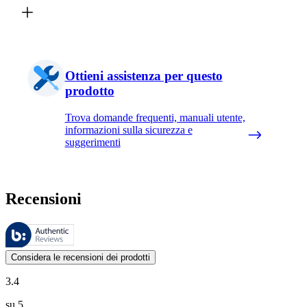
Ottieni assistenza per questo
prodotto
Trova domande frequenti, manuali utente,
informazioni sulla sicurezza e
suggerimenti
Recensioni
Queste recensioni sono gestite da Bazaarvoice e sono conformi alla Polit
Le valutazioni dei prodotti e le classificazioni in stelle da parte degli
Considera le recensioni dei prodotti
3.4
su 5