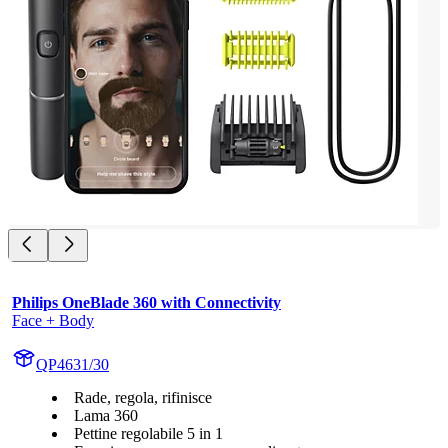
Philips OneBlade 360 with Connectivity
Face + Body
QP4631/30
Rade, regola, rifinisce
Lama 360
Pettine regolabile 5 in 1