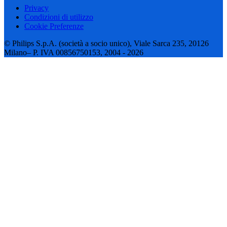
Privacy
Condizioni di utilizzo
Cookie Preferenze
© Philips S.p.A. (società a socio unico), Viale Sarca 235, 20126
Milano– P. IVA 00856750153, 2004 - 2026