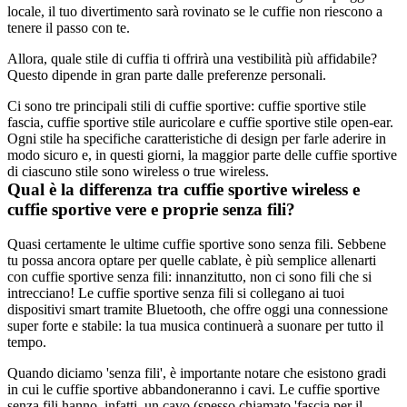
locale, il tuo divertimento sarà rovinato se le cuffie non riescono a 
tenere il passo con te.
Allora, quale stile di cuffia ti offrirà una vestibilità più affidabile? 
Questo dipende in gran parte dalle preferenze personali.
Ci sono tre principali stili di cuffie sportive: cuffie sportive stile 
fascia, cuffie sportive stile auricolare e cuffie sportive stile open-ear. 
Ogni stile ha specifiche caratteristiche di design per farle aderire in 
modo sicuro e, in questi giorni, la maggior parte delle cuffie sportive 
di ciascuno stile sono wireless o true wireless.
Qual è la differenza tra cuffie sportive wireless e 
cuffie sportive vere e proprie senza fili?
Quasi certamente le ultime cuffie sportive sono senza fili. Sebbene 
tu possa ancora optare per quelle cablate, è più semplice allenarti 
con cuffie sportive senza fili: innanzitutto, non ci sono fili che si 
intrecciano! Le cuffie sportive senza fili si collegano ai tuoi 
dispositivi smart tramite Bluetooth, che offre oggi una connessione 
super forte e stabile: la tua musica continuerà a suonare per tutto il 
tempo. 
Quando diciamo 'senza fili', è importante notare che esistono gradi 
in cui le cuffie sportive abbandoneranno i cavi. Le cuffie sportive 
senza fili hanno, infatti, un cavo (spesso chiamato 'fascia per il 