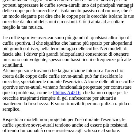
potresti apprezzare le cuffie sovra-aurali: uno dei principali vantaggi 
delle coppe per le orecchie è l'isolamento passivo dal rumore, che è 
un modo elegante per dire che le coppe per le orecchie isolano le tue 
orecchie da alcuni dei suoni circostanti. Ciò ti aiuta ad ascoltare 
meglio la tua musica.
Le cuffie sportive over-ear sono più grandi di qualsiasi altro tipo di 
cuffia sportiva, il che significa che hanno più spazio per altoparlanti 
più grandi o driver, nella terminologia delle cuffie. Nei modelli di 
fascia alta, i driver più grandi (altoparlanti) consentono di ottenere 
un suono coinvolgente, spesso con bassi ricchi e frequenze più alte 
scintillanti.
Alcune persone trovano che la guarnizione intorno all'orecchio 
creata dalle coppe delle cuffie sovra-aurali può far riscaldare le 
orecchie, specialmente durante l'esercizio. Alcune delle ultime cuffie 
sportive sovra-aurali vantano funzionalità progettate per contrastare 
questo problema, come le 
Philips A4216
, che hanno coppe per le 
orecchie traspiranti riempite di gel rinfrescante per aiutarti a 
mantenere la freschezza. E sono rimovibili per una pulizia rapida e 
semplice.
Rispetto ai modelli non progettati per l'uso durante l'esercizio, le 
cuffie sportive sovra-aurali tendono anche ad essere più resistenti, 
offrendo funzionalità come resistenza agli schizzi e al sudore.