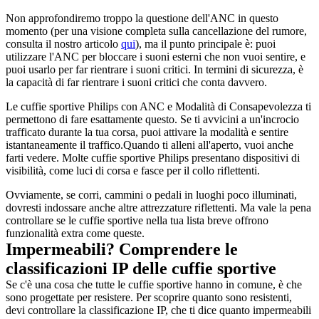
Non approfondiremo troppo la questione dell'ANC in questo 
momento (per una visione completa sulla cancellazione del rumore, 
consulta il nostro articolo 
qui
), ma il punto principale è: puoi 
utilizzare l'ANC per bloccare i suoni esterni che non vuoi sentire, e 
puoi usarlo per far rientrare i suoni critici. In termini di sicurezza, è 
la capacità di far rientrare i suoni critici che conta davvero.
Le cuffie sportive Philips con ANC e Modalità di Consapevolezza ti 
permettono di fare esattamente questo. Se ti avvicini a un'incrocio 
trafficato durante la tua corsa, puoi attivare la modalità e sentire 
istantaneamente il traffico.Quando ti alleni all'aperto, vuoi anche 
farti vedere. Molte cuffie sportive Philips presentano dispositivi di 
visibilità, come luci di corsa e fasce per il collo riflettenti.
Ovviamente, se corri, cammini o pedali in luoghi poco illuminati, 
dovresti indossare anche altre attrezzature riflettenti. Ma vale la pena 
controllare se le cuffie sportive nella tua lista breve offrono 
funzionalità extra come queste.
Impermeabili? Comprendere le 
classificazioni IP delle cuffie sportive
Se c'è una cosa che tutte le cuffie sportive hanno in comune, è che 
sono progettate per resistere. Per scoprire quanto sono resistenti, 
devi controllare la classificazione IP, che ti dice quanto impermeabili 