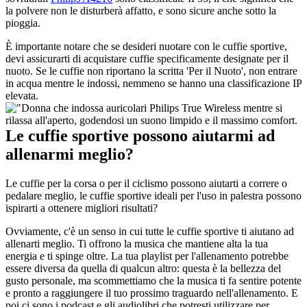
la polvere non le disturberà affatto, e sono sicure anche sotto la 
pioggia. 
È importante notare che se desideri nuotare con le cuffie sportive, 
devi assicurarti di acquistare cuffie specificamente designate per il 
nuoto. Se le cuffie non riportano la scritta 'Per il Nuoto', non entrare 
in acqua mentre le indossi, nemmeno se hanno una classificazione IP 
elevata.
Le cuffie sportive possono aiutarmi ad 
allenarmi meglio?
Le cuffie per la corsa o per il ciclismo possono aiutarti a correre o 
pedalare meglio, le cuffie sportive ideali per l'uso in palestra possono 
ispirarti a ottenere migliori risultati?
Ovviamente, c'è un senso in cui tutte le cuffie sportive ti aiutano ad 
allenarti meglio. Ti offrono la musica che mantiene alta la tua 
energia e ti spinge oltre. La tua playlist per l'allenamento potrebbe 
essere diversa da quella di qualcun altro: questa è la bellezza del 
gusto personale, ma scommettiamo che la musica ti fa sentire potente 
e pronto a raggiungere il tuo prossimo traguardo nell'allenamento. E 
poi ci sono i podcast e gli audiolibri che potresti utilizzare per 