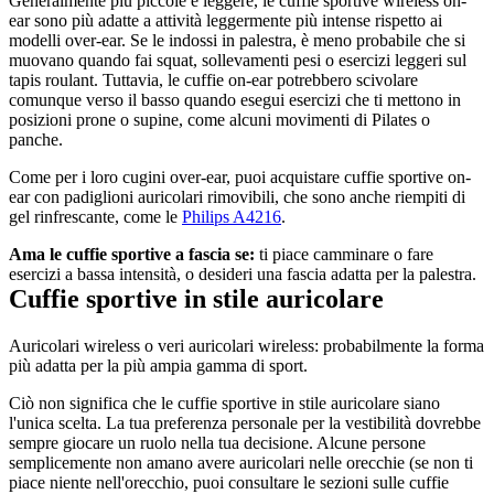
Generalmente più piccole e leggere, le cuffie sportive wireless on-
ear sono più adatte a attività leggermente più intense rispetto ai 
modelli over-ear. Se le indossi in palestra, è meno probabile che si 
muovano quando fai squat, sollevamenti pesi o esercizi leggeri sul 
tapis roulant. Tuttavia, le cuffie on-ear potrebbero scivolare 
comunque verso il basso quando esegui esercizi che ti mettono in 
posizioni prone o supine, come alcuni movimenti di Pilates o 
panche.
Come per i loro cugini over-ear, puoi acquistare cuffie sportive on-
ear con padiglioni auricolari rimovibili, che sono anche riempiti di 
gel rinfrescante, come le 
Philips A4216
. 
Ama le cuffie sportive a fascia se:
 ti piace camminare o fare 
esercizi a bassa intensità, o desideri una fascia adatta per la palestra.
Cuffie sportive in stile auricolare
Auricolari wireless o veri auricolari wireless: probabilmente la forma 
più adatta per la più ampia gamma di sport. 
Ciò non significa che le cuffie sportive in stile auricolare siano 
l'unica scelta. La tua preferenza personale per la vestibilità dovrebbe 
sempre giocare un ruolo nella tua decisione. Alcune persone 
semplicemente non amano avere auricolari nelle orecchie (se non ti 
piace niente nell'orecchio, puoi consultare le sezioni sulle cuffie 