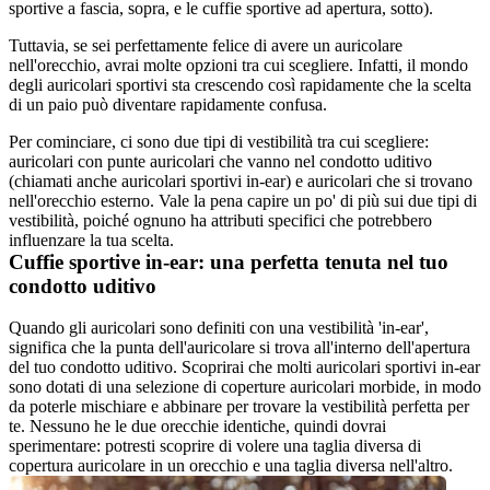
sportive a fascia, sopra, e le cuffie sportive ad apertura, sotto). 
Tuttavia, se sei perfettamente felice di avere un auricolare 
nell'orecchio, avrai molte opzioni tra cui scegliere. Infatti, il mondo 
degli auricolari sportivi sta crescendo così rapidamente che la scelta 
di un paio può diventare rapidamente confusa.
Per cominciare, ci sono due tipi di vestibilità tra cui scegliere: 
auricolari con punte auricolari che vanno nel condotto uditivo 
(chiamati anche auricolari sportivi in-ear) e auricolari che si trovano 
nell'orecchio esterno. Vale la pena capire un po' di più sui due tipi di 
vestibilità, poiché ognuno ha attributi specifici che potrebbero 
influenzare la tua scelta.
Cuffie sportive in-ear: una perfetta tenuta nel tuo 
condotto uditivo
Quando gli auricolari sono definiti con una vestibilità 'in-ear', 
significa che la punta dell'auricolare si trova all'interno dell'apertura 
del tuo condotto uditivo. Scoprirai che molti auricolari sportivi in-ear 
sono dotati di una selezione di coperture auricolari morbide, in modo 
da poterle mischiare e abbinare per trovare la vestibilità perfetta per 
te. Nessuno he le due orecchie identiche, quindi dovrai 
sperimentare: potresti scoprire di volere una taglia diversa di 
copertura auricolare in un orecchio e una taglia diversa nell'altro.