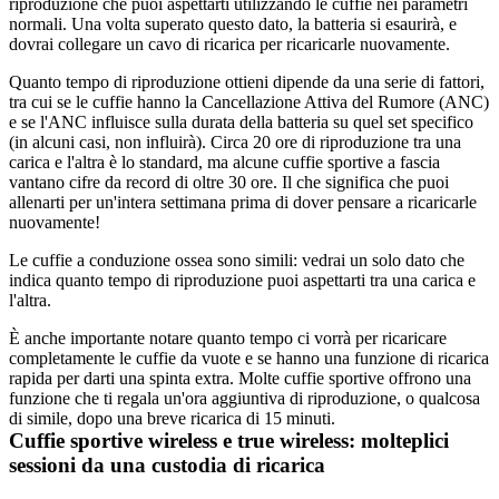
riproduzione che puoi aspettarti utilizzando le cuffie nei parametri 
normali. Una volta superato questo dato, la batteria si esaurirà, e 
dovrai collegare un cavo di ricarica per ricaricarle nuovamente.
Quanto tempo di riproduzione ottieni dipende da una serie di fattori, 
tra cui se le cuffie hanno la Cancellazione Attiva del Rumore (ANC) 
e se l'ANC influisce sulla durata della batteria su quel set specifico 
(in alcuni casi, non influirà). Circa 20 ore di riproduzione tra una 
carica e l'altra è lo standard, ma alcune cuffie sportive a fascia 
vantano cifre da record di oltre 30 ore. Il che significa che puoi 
allenarti per un'intera settimana prima di dover pensare a ricaricarle 
nuovamente!
Le cuffie a conduzione ossea sono simili: vedrai un solo dato che 
indica quanto tempo di riproduzione puoi aspettarti tra una carica e 
l'altra.
È anche importante notare quanto tempo ci vorrà per ricaricare 
completamente le cuffie da vuote e se hanno una funzione di ricarica 
rapida per darti una spinta extra. Molte cuffie sportive offrono una 
funzione che ti regala un'ora aggiuntiva di riproduzione, o qualcosa 
di simile, dopo una breve ricarica di 15 minuti.
Cuffie sportive wireless e true wireless: molteplici 
sessioni da una custodia di ricarica