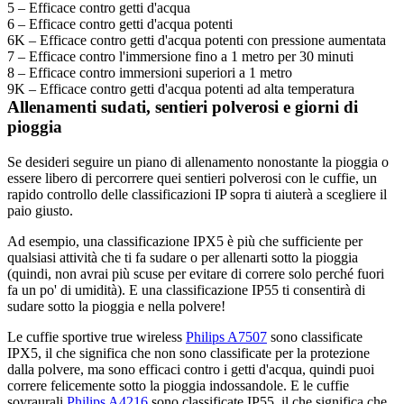
5 – Efficace contro getti d'acqua
6 – Efficace contro getti d'acqua potenti
6K – Efficace contro getti d'acqua potenti con pressione aumentata
7 – Efficace contro l'immersione fino a 1 metro per 30 minuti
8 – Efficace contro immersioni superiori a 1 metro
9K – Efficace contro getti d'acqua potenti ad alta temperatura
Allenamenti sudati, sentieri polverosi e giorni di 
pioggia
Se desideri seguire un piano di allenamento nonostante la pioggia o 
essere libero di percorrere quei sentieri polverosi con le cuffie, un 
rapido controllo delle classificazioni IP sopra ti aiuterà a scegliere il 
paio giusto.
Ad esempio, una classificazione IPX5 è più che sufficiente per 
qualsiasi attività che ti fa sudare o per allenarti sotto la pioggia 
(quindi, non avrai più scuse per evitare di correre solo perché fuori 
fa un po' di umidità). E una classificazione IP55 ti consentirà di 
sudare sotto la pioggia e nella polvere!
Le cuffie sportive true wireless 
Philips A7507
 sono classificate 
IPX5, il che significa che non sono classificate per la protezione 
dalla polvere, ma sono efficaci contro i getti d'acqua, quindi puoi 
correre felicemente sotto la pioggia indossandole. E le cuffie 
sovraurali 
Philips A4216
 sono classificate IP55, il che significa che 