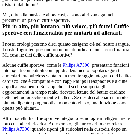
distrarti dal dolore! 
Ma, oltre alla musica e ai podcast, ci sono altri vantaggi nel 
procurarti un paio di cuffie sportive.
Più in alto, più lontano, più veloce, più forte! Cuffie 
sportive con funzionalità per aiutarti ad allenarti
I nostri orologi possono dirci quanto ossigeno c'è nel nostro sangue. 
I nostri frigoriferi possono ricordarci di ordinare più succo d'arancia. 
Ma cosa ne dici delle cuffie sportive?
Alcune cuffie sportive, come le 
Philips A7306,
 presentano funzioni 
intelligenti compatibili con app di allenamento popolari. Questi 
auricolari true wireless vantano un monitoraggio integrato del battito 
cardiaco, che è compatibile con l'app Philips Headphones e alcune 
app di allenamento. Se l'app che hai scelto supporta gli 
aggiornamenti in tempo reale, riceverai letture del battito cardiaco 
dette nel tuo orecchio mentre ti alleni. Se desideri allenarti in modo 
più intelligente spingendoti al momento giusto, una funzione come 
questa può aiutarti..
Altri modelli di cuffie sportive integrano tecnologie intelligenti nelle 
loro custodie di ricarica. Ad esempio, gli auricolari true wireless 
Philips A7306
: quando riponi gli auricolari nella custodia dopo un 