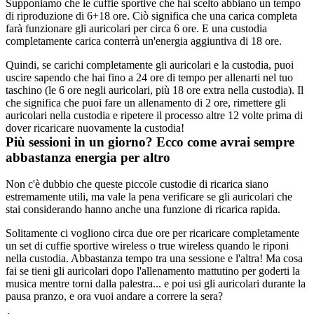
Supponiamo che le cuffie sportive che hai scelto abbiano un tempo 
di riproduzione di 6+18 ore. Ciò significa che una carica completa 
farà funzionare gli auricolari per circa 6 ore. E una custodia 
completamente carica conterrà un'energia aggiuntiva di 18 ore.
Quindi, se carichi completamente gli auricolari e la custodia, puoi 
uscire sapendo che hai fino a 24 ore di tempo per allenarti nel tuo 
taschino (le 6 ore negli auricolari, più 18 ore extra nella custodia). Il 
che significa che puoi fare un allenamento di 2 ore, rimettere gli 
auricolari nella custodia e ripetere il processo altre 12 volte prima di 
dover ricaricare nuovamente la custodia!
Più sessioni in un giorno? Ecco come avrai sempre 
abbastanza energia per altro
Non c'è dubbio che queste piccole custodie di ricarica siano 
estremamente utili, ma vale la pena verificare se gli auricolari che 
stai considerando hanno anche una funzione di ricarica rapida.
Solitamente ci vogliono circa due ore per ricaricare completamente 
un set di cuffie sportive wireless o true wireless quando le riponi 
nella custodia. Abbastanza tempo tra una sessione e l'altra! Ma cosa 
fai se tieni gli auricolari dopo l'allenamento mattutino per goderti la 
musica mentre torni dalla palestra... e poi usi gli auricolari durante la 
pausa pranzo, e ora vuoi andare a correre la sera?