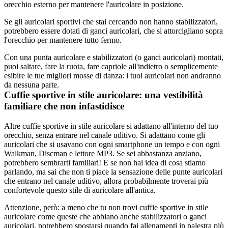
orecchio esterno per mantenere l'auricolare in posizione.
Se gli auricolari sportivi che stai cercando non hanno stabilizzatori, 
potrebbero essere dotati di ganci auricolari, che si attorcigliano sopra 
l'orecchio per mantenere tutto fermo.
Con una punta auricolare e stabilizzatori (o ganci auricolari) montati, 
puoi saltare, fare la ruota, fare capriole all'indietro o semplicemente 
esibire le tue migliori mosse di danza: i tuoi auricolari non andranno 
da nessuna parte.
Cuffie sportive in stile auricolare: una vestibilità 
familiare che non infastidisce
Altre cuffie sportive in stile auricolare si adattano all'interno del tuo 
orecchio, senza entrare nel canale uditivo. Si adattano come gli 
auricolari che si usavano con ogni smartphone un tempo e con ogni 
Walkman, Discman e lettore MP3. Se sei abbastanza anziano, 
potrebbero sembrarti familiari! E se non hai idea di cosa stiamo 
parlando, ma sai che non ti piace la sensazione delle punte auricolari 
che entrano nel canale uditivo, allora probabilmente troverai più 
confortevole questo stile di auricolare all'antica.
Attenzione, però: a meno che tu non trovi cuffie sportive in stile 
auricolare come queste che abbiano anche stabilizzatori o ganci 
auricolari, potrebbero spostarsi quando fai allenamenti in palestra più 