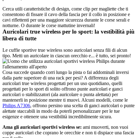
Cerca utili caratteristiche di design, come clip per magliette che ti 
consentono di fissare il cavo della fascia per il collo in posizione e 
cavi riflettenti per una maggiore sicurezza durante le corse serali e 
notturne. O durante le corse mattutine invernali!
Auricolari true wireless per lo sport: la vestibilità più 
libera di tutte
Le cuffie sportive true wireless sono auricolari senza fili di alcun 
tipo. Metti un auricolare in ciascun orecchio e... è tutto, sei pronto!
Cosa succede quando corri lungo la pista o fai addominali inversi 
dalla parte superiore di una rack per pesi? A differenza degli 
auricolari true wireless progettati per un uso quotidiano, quelli 
progettati per lo sport di solito offrono punte auricolari e ganci 
auricolari o stabilizzatori (ala auricolare o punta alettata) per 
mantenerli in posizione mentre ti muovi. Alcuni modelli, come le 
Philips A7306
, offrono persino una scelta di ganci auricolari o punte 
alettate staccabili in modo da poterli personalizzare per le tue 
esigenze e ottenere una vestibilità incredibilmente sicura. 
Ama gli auricolari sportivi wireless se:
 ami muoverti, non vuoi 
coppe auricolari che coprano le orecchie e non ti dispiace una fascia 