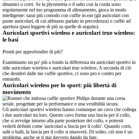
dinamici o corri. Se la plyometria o il salto con la corda sono 
regolarmente nel tuo programma di allenamento, gioca in modo 
intelligente: sarai più comodo con cuffie in-ear (gli auricolari con 
punte auricolari, di cui abbiamo parlato in precedenza) o cuffie ad 
apertura (puoi leggere di più su quelle di seguito). 
Auricolari sportivi wireless e auricolari true wireless: 
le basi
Pronti per approfondire di più?
Esaminiamo un po' più a fondo la differenza tra auricolari sportivi in 
stile auricolare wireless e auricolari true wireless. A seconda di ciò 
che desideri dalle tue cuffie sportive, ci sono pro e contro per 
entrambi.
Auricolari wireless per lo sport: più libertà di 
movimento
Gli auricolari sportivi wireless hanno comunque un cavo che collega 
i due auricolari tra loro. Questo cavo forma una fascia per il collo, 
che si avvolge intorno alla parte posteriore del collo, e potresti 
vederli definiti come 'auricolari a fascia per il collo'. Quando corri, 
salti o balli, la fascia per il collo si muoverà. Di solito, ciò non è un 
problema, anche se ti stai davvero dando da fare.