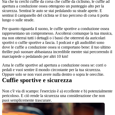
Sia che tu cerchi cuffie da corsa che cuffie da ciclismo, le cuffie ad 
apertura a conduzione ossea ottengono un punteggio alto per la 
sicurezza. Sentirai le auto se stai pedalando su strade aperte. E 
sentirai il campanello del ciclista se il tuo percorso di corsa ti porta 
lungo o sulle strade.
Per quanto riguarda il suono, le cuffie sportive a conduzione ossea 
rappresentano un compromesso. Ascolterai comunque la tua musica, 
ma non otterrai tutti i dettagli o i bassi che otterresti da auricolari 
sportivi o cuffie sportive a fascia. I podcast e gli audiolibri sono 
dove le cuffie a conduzione ossea si comportano bene: il tuo ultimo 
thriller può suonare abbastanza incredibile mentre stai percorrendo il 
marciapiede o pedalando per altri 10 km!
Ama le cuffie sportive ad apertura a conduzione ossea se: corri o 
pedali e vuoi sentire il mondo circostante per la tua sicurezza. 
Oppure solo se non vuoi avere nulla dentro o sopra le orecchie.
Cuffie sportive e sicurezza
Non c'è via di scampo: l'esercizio è a) eccellente e b) potenzialmente 
pericoloso. E ciò rende la sicurezza una considerazione che non 
puoi semplicemente trascurare.