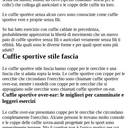
collo') che collega gli auricolari o le coppe delle cuffie tra loro.
Le cuffie sportive senza alcun cavo sono conosciute come cuffie 
sportive vere e proprie senza fili. 
Se hai fatto esercizio con cuffie cablate in precedenza, 
probabilmente apprezzerai la libertà di movimento che un nuovo 
paio di cuffie sportive senza fili o auricolari veramente senza fili ti 
offrirà. Ma quali sono le diverse forme e per quali sport sono più 
adatti? 
Cuffie sportive stile fascia
Le cuffie sportive stile fascia hanno coppe per le orecchie e una 
fascia che si adatta sopra la testa. Le cuffie sportive con coppe per le 
orecchie che circondano l'orecchio sono chiamate cuffie sportive 
over-ear, mentre i modelli con coppe per le orecchie che si 
appoggiano sulle orecchie sono chiamati cuffie sportive on-ear.
Cuffie sportive over-ear: le migliori per camminate e 
leggeri esercizi
Le cuffie over-ear presentano coppe per le orecchie che circondano 
completamente l'orecchio. Alcune persone le trovano molto comode 
e le coppe delle cuffie sovra-aurali progettate per lo sport sono 
generalmente leggere. Ma il comfort non è l'unico motivo per cui 