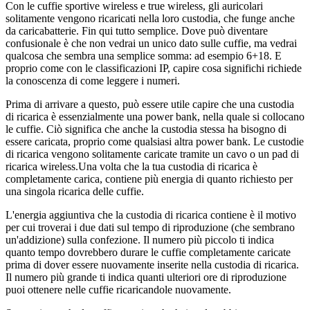
Con le cuffie sportive wireless e true wireless, gli auricolari 
solitamente vengono ricaricati nella loro custodia, che funge anche 
da caricabatterie. Fin qui tutto semplice. Dove può diventare 
confusionale è che non vedrai un unico dato sulle cuffie, ma vedrai 
qualcosa che sembra una semplice somma: ad esempio 6+18. E 
proprio come con le classificazioni IP, capire cosa significhi richiede 
la conoscenza di come leggere i numeri.
Prima di arrivare a questo, può essere utile capire che una custodia 
di ricarica è essenzialmente una power bank, nella quale si collocano 
le cuffie. Ciò significa che anche la custodia stessa ha bisogno di 
essere caricata, proprio come qualsiasi altra power bank. Le custodie 
di ricarica vengono solitamente caricate tramite un cavo o un pad di 
ricarica wireless.Una volta che la tua custodia di ricarica è 
completamente carica, contiene più energia di quanto richiesto per 
una singola ricarica delle cuffie.
L'energia aggiuntiva che la custodia di ricarica contiene è il motivo 
per cui troverai i due dati sul tempo di riproduzione (che sembrano 
un'addizione) sulla confezione. Il numero più piccolo ti indica 
quanto tempo dovrebbero durare le cuffie completamente caricate 
prima di dover essere nuovamente inserite nella custodia di ricarica. 
Il numero più grande ti indica quanti ulteriori ore di riproduzione 
puoi ottenere nelle cuffie ricaricandole nuovamente.