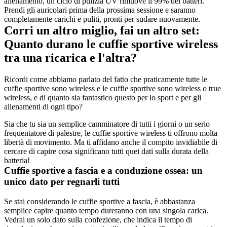
allenamento, un ciclo di pulizia UV rimuove il 99% dei batteri. 
Prendi gli auricolari prima della prossima sessione e saranno 
completamente carichi e puliti, pronti per sudare nuovamente.
Corri un altro miglio, fai un altro set: 
Quanto durano le cuffie sportive wireless 
tra una ricarica e l'altra?
Ricordi come abbiamo parlato del fatto che praticamente tutte le 
cuffie sportive sono wireless e le cuffie sportive sono wireless o true 
wireless, e di quanto sia fantastico questo per lo sport e per gli 
allenamenti di ogni tipo? 
Sia che tu sia un semplice camminatore di tutti i giorni o un serio 
frequentatore di palestre, le cuffie sportive wireless ti offrono molta 
libertà di movimento. Ma ti affidano anche il compito invidiabile di 
cercare di capire cosa significano tutti quei dati sulla durata della 
batteria!
Cuffie sportive a fascia e a conduzione ossea: un 
unico dato per regnarli tutti
Se stai considerando le cuffie sportive a fascia, è abbastanza 
semplice capire quanto tempo dureranno con una singola carica. 
Vedrai un solo dato sulla confezione, che indica il tempo di 