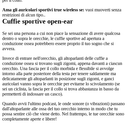
per il collo. 
Ama gli auricolari sportivi true wireless se: 
vuoi muoverti senza 
restrizioni di alcun tipo..
Cuffie sportive open-ear
Se sei una persona a cui non piace la sensazione di avere qualcosa 
dentro o sopra le orecchie, le cuffie sportive ad apertura a 
conduzione ossea potrebbero essere proprio il tuo sogno che si 
avvera.
Invece di entrare nell'orecchio, gli altoparlanti delle cuffie a 
conduzione ossea si trovano sugli zigomi, appena davanti a ciascun 
orecchio. Una fascia per il collo morbida e flessibile si avvolge 
intorno alla parte posteriore della testa per tenere saldamente ma 
delicatamente gli altoparlanti in posizione sugli zigomi, e ganci 
auricolari vanno sopra le orecchie per evitarne lo scivolamento (se 
sei un ciclista, la fascia per il collo si trova abbastanza in basso da 
permetterti di indossare un casco).
Quando avvii l'ultimo podcast, le onde sonore (o vibrazioni) passano 
dall'altoparlante alle ossa del tuo orecchio interno in modo che tu 
possa sentire ciò che viene detto. Nel frattempo, le tue orecchie sono 
completamente aperte e libere!