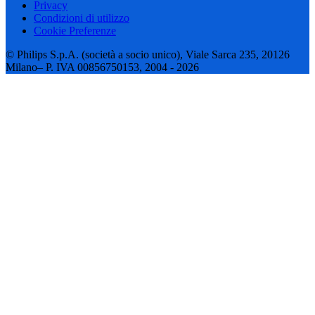
Privacy
Condizioni di utilizzo
Cookie Preferenze
© Philips S.p.A. (società a socio unico), Viale Sarca 235, 20126
Milano– P. IVA 00856750153, 2004 - 2026