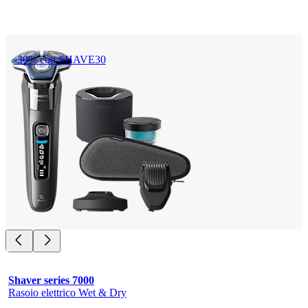
-30% con SHAVE30
Shaver series 7000
Rasoio elettrico Wet & Dry