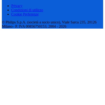
Privacy
Condizioni di utilizzo
Cookie Preferenze
© Philips S.p.A. (società a socio unico), Viale Sarca 235, 20126
Milano– P. IVA 00856750153, 2004 - 2026