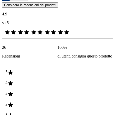
Le valutazioni dei prodotti e le classificazioni in stelle da parte degli
Considera le recensioni dei prodotti
4.9
su 5
26
100
%
Recensioni
di utenti consiglia questo prodotto
5
4
3
2
1