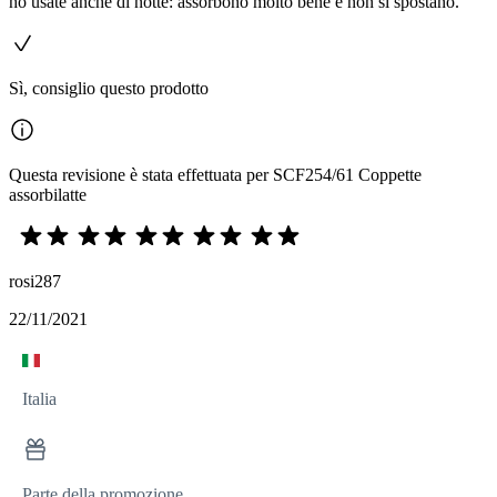
ho usate anche di notte: assorbono molto bene e non si spostano.
Sì, consiglio questo prodotto
Questa revisione è stata effettuata per SCF254/61 Coppette
assorbilatte
rosi287
22/11/2021
Italia
Parte della promozione