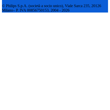
© Philips S.p.A. (società a socio unico), Viale Sarca 235, 20126
Milano– P. IVA 00856750153, 2004 - 2026