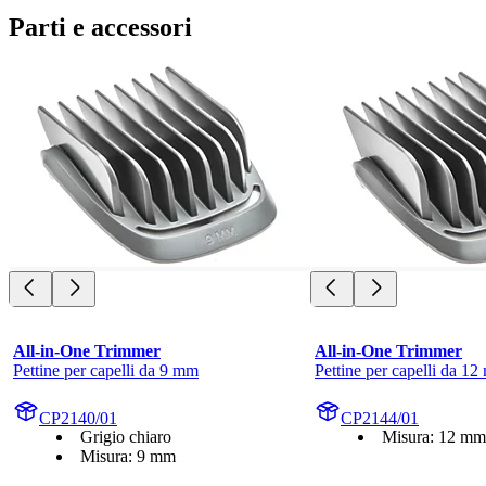
Parti e accessori
All-in-One Trimmer
All-in-One Trimmer
Pettine per capelli da 9 mm
Pettine per capelli da 1
CP2140/01
CP2144/01
Grigio chiaro
Misura: 12 mm
Misura: 9 mm