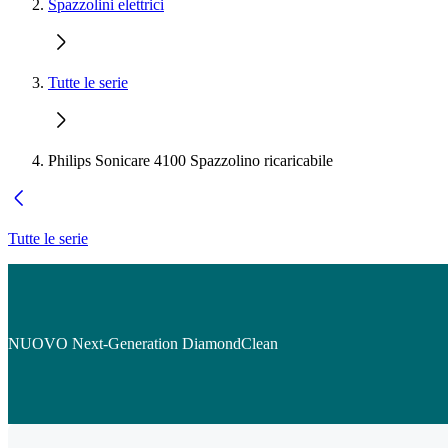
Spazzolini elettrici
Tutte le serie
Philips Sonicare 4100 Spazzolino ricaricabile
Tutte le serie
NUOVO Next-Generation DiamondClean