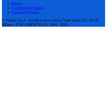
Privacy
Condizioni di utilizzo
Cookie Preferenze
© Philips S.p.A. (società a socio unico), Viale Sarca 235, 20126
Milano– P. IVA 00856750153, 2004 - 2026