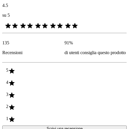
4.5
su 5
135
91
%
Recensioni
di utenti consiglia questo prodotto
5
4
3
2
1
Scrivi una recensione