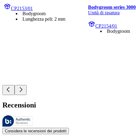
Bodygroom series 3000
CP2153/01
Unità di rasatura
Bodygroom
Lunghezza peli: 2 mm
CP2154/01
Bodygroom
Recensioni
Queste recensioni sono gestite da Bazaarvoice e sono conformi alla Polit
Le valutazioni dei prodotti e le classificazioni in stelle da parte degli
Considera le recensioni dei prodotti