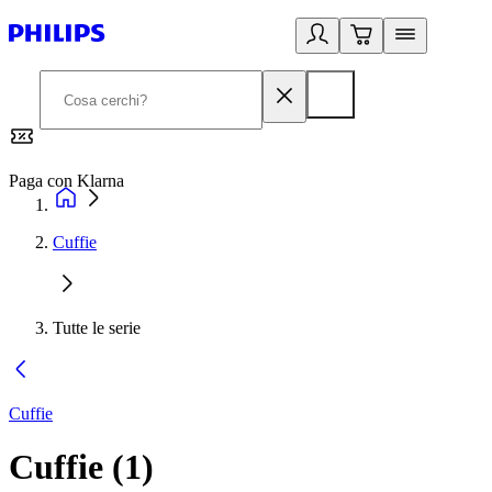
Paga con Klarna
G
Cuffie
Tutte le serie
Cuffie
Cuffie
(
1
)