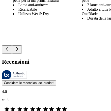
pelle per la tua prima rasatura
pelle
Lama anti-attrito**
2 lame anti-attr
Ricaricabile
Adatto a tutte 
Utilizzo Wet & Dry
OneBlade
Durata della la
Recensioni
Queste recensioni sono gestite da Bazaarvoice e sono conformi alla Polit
Le valutazioni dei prodotti e le classificazioni in stelle da parte degli
Considera le recensioni dei prodotti
4.6
su 5