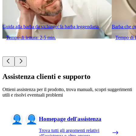
Guida alla barba da vichingo: la barba leggendaria
Barba che pr
Tempo di lettura: 2-5 min.
Tempo di l
Assistenza clienti e supporto
Ottieni assistenza per il prodotto, trova manuali, scopri suggerimenti
utili e risolvi eventuali problemi
Homepage dell'assistenza
Trova tutti gli argomenti relativi
all'assistenza e altro ancora