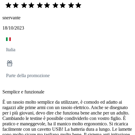
snervante
18/10/2023
Italia
Parte della promozione
Semplice e funzionale
È un rasoio molto semplice da utilizzare, è comodo ed adatto ai
ragazzi alle prime armi con un rasoio elettrico. Anche se disegnato
per i più giovani, devo dire che funziona bene anche per un adulto.
Cambiando le testine è possibile condividerlo con vostro figlio. È
pratico e maneggevole, ha il manico molto ergonomico. Si ricarica
facilmente con un cavetto USB! La batteria dura a lungo. Le lamette
sono molto sicure ma tagliano molto bene. Il sistema anti irritazione