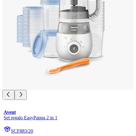
Avent
Set regalo EasyPappa 2 in 1
SCF883/20