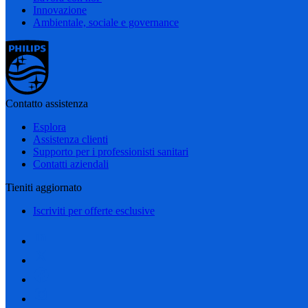
Innovazione
Ambientale, sociale e governance
Contatto assistenza
Esplora
Assistenza clienti
Supporto per i professionisti sanitari
Contatti aziendali
Tieniti aggiornato
Iscriviti per offerte esclusive