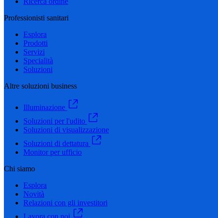
Ricerca ordine
Professionisti sanitari
Esplora
Prodotti
Servizi
Specialità
Soluzioni
Altre soluzioni business
Illuminazione
Soluzioni per l'udito
Soluzioni di visualizzazione
Soluzioni di dettatura
Monitor per ufficio
Chi siamo
Esplora
Novità
Relazioni con gli investitori
Lavora con noi