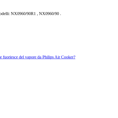
delli:
NX0960/90R1
,
NX0960/90
.
re fuoriesce del vapore da Philips Air Cooker?