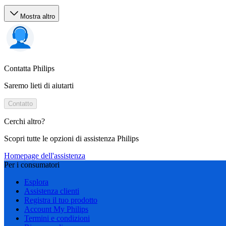
Mostra altro
Contatta Philips
Saremo lieti di aiutarti
Contatto
Cerchi altro?
Scopri tutte le opzioni di assistenza Philips
Homepage dell'assistenza
Per i consumatori
Esplora
Assistenza clienti
Registra il tuo prodotto
Account My Philips
Termini e condizioni