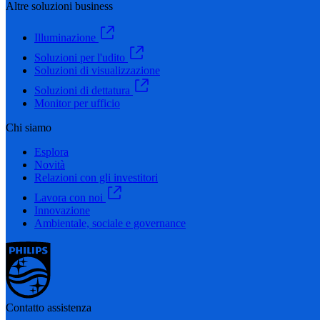
Altre soluzioni business
Illuminazione
Soluzioni per l'udito
Soluzioni di visualizzazione
Soluzioni di dettatura
Monitor per ufficio
Chi siamo
Esplora
Novità
Relazioni con gli investitori
Lavora con noi
Innovazione
Ambientale, sociale e governance
Contatto assistenza