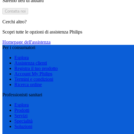
Saremo lieti di aiutarti
Contatta noi
Cerchi altro?
Scopri tutte le opzioni di assistenza Philips
Homepage dell'assistenza
Per i consumatori
Esplora
Assistenza clienti
Registra il tuo prodotto
Account My Philips
Termini e condizioni
Ricerca ordine
Professionisti sanitari
Esplora
Prodotti
Servizi
Specialità
Soluzioni