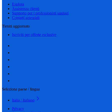
Esplora
Assistenza clienti
Supporto per i professionisti sanitari
Contatti aziendali
Tieniti aggiornato
Iscriviti per offerte esclusive
Seleziona paese / lingua
Italia / Italiano
Privacy