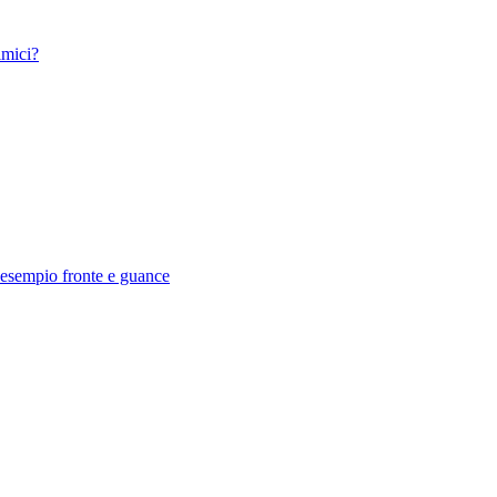
imici?
d esempio fronte e guance