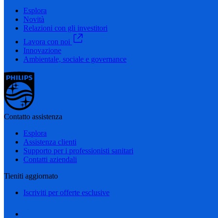
Esplora
Novità
Relazioni con gli investitori
Lavora con noi
Innovazione
Ambientale, sociale e governance
Contatto assistenza
Esplora
Assistenza clienti
Supporto per i professionisti sanitari
Contatti aziendali
Tieniti aggiornato
Iscriviti per offerte esclusive