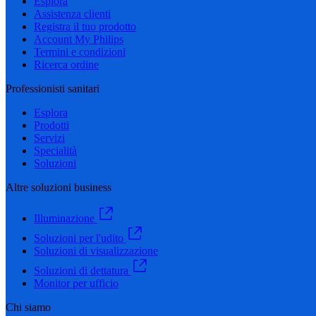
Esplora
Assistenza clienti
Registra il tuo prodotto
Account My Philips
Termini e condizioni
Ricerca ordine
Professionisti sanitari
Esplora
Prodotti
Servizi
Specialità
Soluzioni
Altre soluzioni business
Illuminazione
Soluzioni per l'udito
Soluzioni di visualizzazione
Soluzioni di dettatura
Monitor per ufficio
Chi siamo