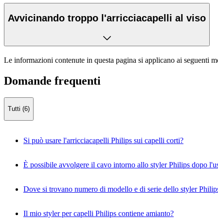
Avvicinando troppo l'arricciacapelli al viso
Le informazioni contenute in questa pagina si applicano ai seguenti mo
Domande frequenti
Tutti (6)
Si può usare l'arricciacapelli Philips sui capelli corti?
È possibile avvolgere il cavo intorno allo styler Philips dopo l'u
Dove si trovano numero di modello e di serie dello styler Philip
Il mio styler per capelli Philips contiene amianto?