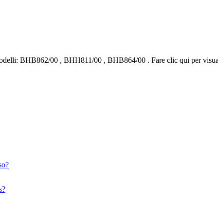
delli:
BHB862/00
,
BHH811/00
,
BHB864/00
.
Fare clic qui per visu
so?
s?