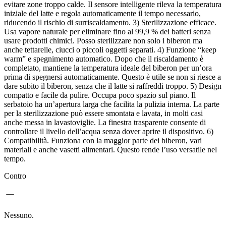
evitare zone troppo calde. Il sensore intelligente rileva la temperatura
iniziale del latte e regola automaticamente il tempo necessario,
riducendo il rischio di surriscaldamento. 3) Sterilizzazione efficace.
Usa vapore naturale per eliminare fino al 99,9 % dei batteri senza
usare prodotti chimici. Posso sterilizzare non solo i biberon ma
anche tettarelle, ciucci o piccoli oggetti separati. 4) Funzione “keep
warm” e spegnimento automatico. Dopo che il riscaldamento è
completato, mantiene la temperatura ideale del biberon per un’ora
prima di spegnersi automaticamente. Questo è utile se non si riesce a
dare subito il biberon, senza che il latte si raffreddi troppo. 5) Design
compatto e facile da pulire. Occupa poco spazio sul piano. Il
serbatoio ha un’apertura larga che facilita la pulizia interna. La parte
per la sterilizzazione può essere smontata e lavata, in molti casi
anche messa in lavastoviglie. La finestra trasparente consente di
controllare il livello dell’acqua senza dover aprire il dispositivo. 6)
Compatibilità. Funziona con la maggior parte dei biberon, vari
materiali e anche vasetti alimentari. Questo rende l’uso versatile nel
tempo.
Contro
Nessuno.