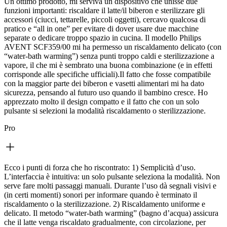
Un ottimo prodotto, mi serviva un dispositivo che unisse due
funzioni importanti: riscaldare il latte/il biberon e sterilizzare gli
accessori (ciucci, tettarelle, piccoli oggetti), cercavo qualcosa di
pratico e “all in one” per evitare di dover usare due macchine
separate o dedicare troppo spazio in cucina. Il modello Philips
AVENT SCF359/00 mi ha permesso un riscaldamento delicato (con
“water-bath warming”) senza punti troppo caldi e sterilizzazione a
vapore, il che mi è sembrato una buona combinazione (e in effetti
corrisponde alle specifiche ufficiali).Il fatto che fosse compatibile
con la maggior parte dei biberon e vasetti alimentari mi ha dato
sicurezza, pensando al futuro uso quando il bambino cresce. Ho
apprezzato molto il design compatto e il fatto che con un solo
pulsante si selezioni la modalità riscaldamento o sterilizzazione.
Pro
Ecco i punti di forza che ho riscontrato: 1) Semplicità d’uso.
L’interfaccia è intuitiva: un solo pulsante seleziona la modalità. Non
serve fare molti passaggi manuali. Durante l’uso dà segnali visivi e
(in certi momenti) sonori per informare quando è terminato il
riscaldamento o la sterilizzazione. 2) Riscaldamento uniforme e
delicato. Il metodo “water-bath warming” (bagno d’acqua) assicura
che il latte venga riscaldato gradualmente, con circolazione, per