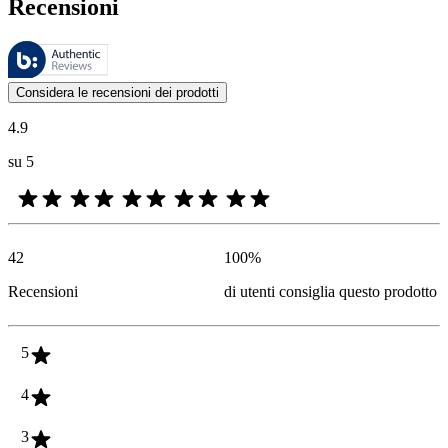
Recensioni
Queste recensioni sono gestite da Bazaarvoice e sono conformi alla Polit
Le valutazioni dei prodotti e le classificazioni in stelle da parte degli
Considera le recensioni dei prodotti
4.9
su 5
42
100
%
Recensioni
di utenti consiglia questo prodotto
5
4
3