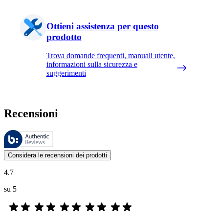
Ottieni assistenza per questo
prodotto
Trova domande frequenti, manuali utente,
informazioni sulla sicurezza e
suggerimenti
Recensioni
Queste recensioni sono gestite da Bazaarvoice e sono conformi alla Polit
Le valutazioni dei prodotti e le classificazioni in stelle da parte degli
Considera le recensioni dei prodotti
4.7
su 5