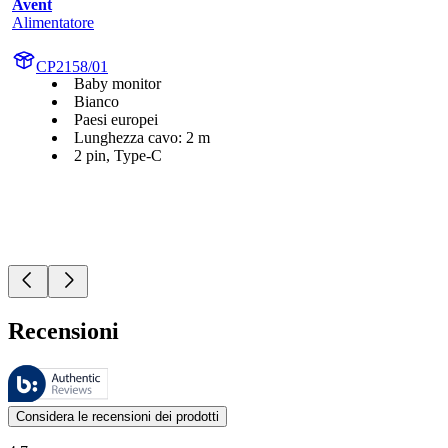
Avent
Alimentatore
CP2158/01
Baby monitor
Bianco
Paesi europei
Lunghezza cavo: 2 m
2 pin, Type-C
Recensioni
Queste recensioni sono gestite da Bazaarvoice e sono conformi alla Polit
Le valutazioni dei prodotti e le classificazioni in stelle da parte degli
Considera le recensioni dei prodotti