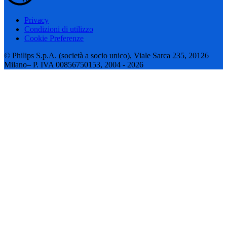
Privacy
Condizioni di utilizzo
Cookie Preferenze
© Philips S.p.A. (società a socio unico), Viale Sarca 235, 20126
Milano– P. IVA 00856750153, 2004 - 2026