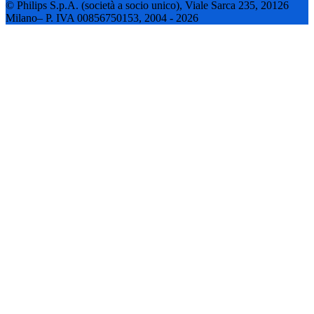
© Philips S.p.A. (società a socio unico), Viale Sarca 235, 20126
Milano– P. IVA 00856750153, 2004 - 2026