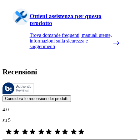
Ottieni assistenza per questo
prodotto
Trova domande frequenti, manuali utente,
informazioni sulla sicurezza e
suggerimenti
Recensioni
Queste recensioni sono gestite da Bazaarvoice e sono conformi alla Polit
Le valutazioni dei prodotti e le classificazioni in stelle da parte degli
Considera le recensioni dei prodotti
4.0
su 5