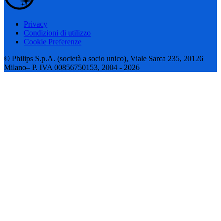
Privacy
Condizioni di utilizzo
Cookie Preferenze
© Philips S.p.A. (società a socio unico), Viale Sarca 235, 20126
Milano– P. IVA 00856750153, 2004 - 2026