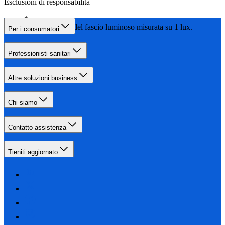
Esclusioni di responsabilità
Lunghezza del fascio luminoso misurata su 1 lux.
Per i consumatori
Professionisti sanitari
Altre soluzioni business
Chi siamo
Contatto assistenza
Tieniti aggiornato