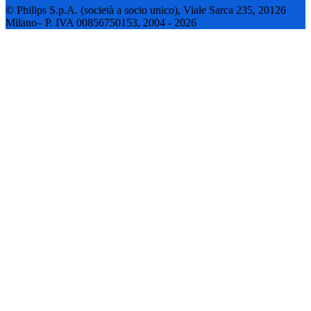
© Philips S.p.A. (società a socio unico), Viale Sarca 235, 20126
Milano– P. IVA 00856750153, 2004 - 2026