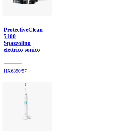
ProtectiveClean 
5100
Spazzolino
elettrico sonico
HX684B
HX6850/57