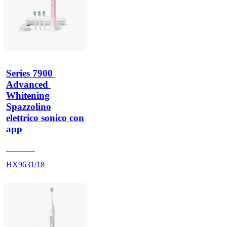
Series 7900 
Advanced 
Whitening
Spazzolino
elettrico sonico con
app
HX962P
HX9631/18