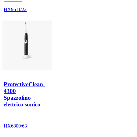
HX9611/22
ProtectiveClean 
4300
Spazzolino
elettrico sonico
HX680U
HX6800/63