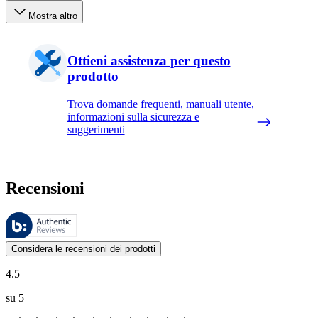
Mostra altro
Ottieni assistenza per questo
prodotto
Trova domande frequenti, manuali utente,
informazioni sulla sicurezza e
suggerimenti
Recensioni
Queste recensioni sono gestite da Bazaarvoice e sono conformi alla Polit
Le valutazioni dei prodotti e le classificazioni in stelle da parte degli
Considera le recensioni dei prodotti
4.5
su 5