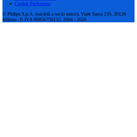
Cookie Preferenze
© Philips S.p.A. (società a socio unico), Viale Sarca 235, 20126
Milano– P. IVA 00856750153, 2004 - 2026