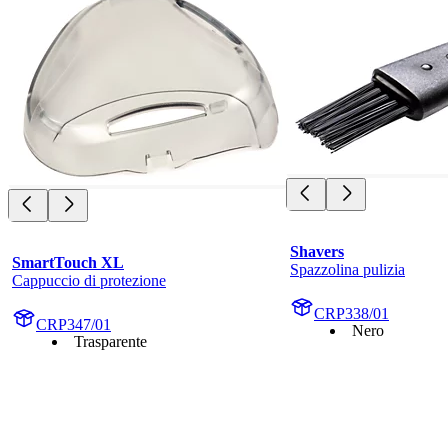
Shavers
SmartTouch XL
Spazzolina pulizia
Cappuccio di protezione
CRP338/01
CRP347/01
Nero
Trasparente