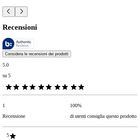
Recensioni
Queste recensioni sono gestite da Bazaarvoice e sono conformi alla Polit
Le valutazioni dei prodotti e le classificazioni in stelle da parte degli
Considera le recensioni dei prodotti
5.0
su 5
1
100
%
Recensione
di utenti consiglia questo prodotto
5