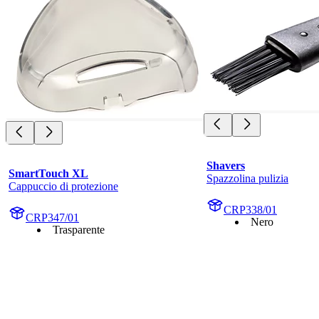
Shavers
SmartTouch XL
Spazzolina pulizia
Cappuccio di protezione
CRP338/01
CRP347/01
Nero
Trasparente