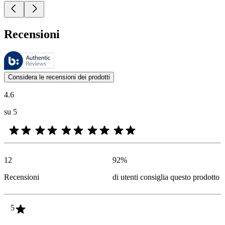
Recensioni
Queste recensioni sono gestite da Bazaarvoice e sono conformi alla Polit
Le valutazioni dei prodotti e le classificazioni in stelle da parte degli
Considera le recensioni dei prodotti
4.6
su 5
12
92
%
Recensioni
di utenti consiglia questo prodotto
5