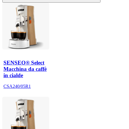
SENSEO® Select
Macchina da caffè
in cialde
CSA240/05R1