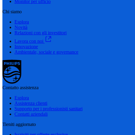
Monitor per ufficio
Chi siamo
Esplora
Novità
Relazioni con gli investitori
Lavora con noi
Innovazione
Ambientale, sociale e governance
Contatto assistenza
Esplora
Assistenza clienti
Supporto per i professionisti sanitari
Contatti aziendali
Tieniti aggiornato
Iscriviti per offerte esclusive