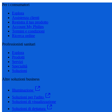
Per i consumatori
Esplora
Assistenza clienti
Registra il tuo prodotto
Account My Philips
Termini e condizioni
Ricerca ordine
Professionisti sanitari
Esplora
Prodotti
Servizi
Specialità
Soluzioni
Altre soluzioni business
Illuminazione
Soluzioni per l'udito
Soluzioni di visualizzazione
Soluzioni di dettatura