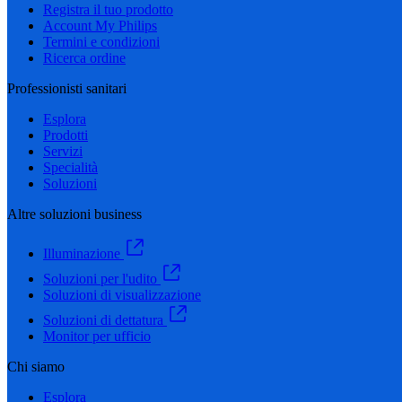
Registra il tuo prodotto
Account My Philips
Termini e condizioni
Ricerca ordine
Professionisti sanitari
Esplora
Prodotti
Servizi
Specialità
Soluzioni
Altre soluzioni business
Illuminazione
Soluzioni per l'udito
Soluzioni di visualizzazione
Soluzioni di dettatura
Monitor per ufficio
Chi siamo
Esplora