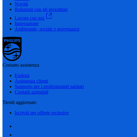
Novità
Relazioni con gli investitori
Lavora con noi
Innovazione
Ambientale, sociale e governance
Contatto assistenza
Esplora
Assistenza clienti
Supporto per i professionisti sanitari
Contatti aziendali
Tieniti aggiornato
Iscriviti per offerte esclusive