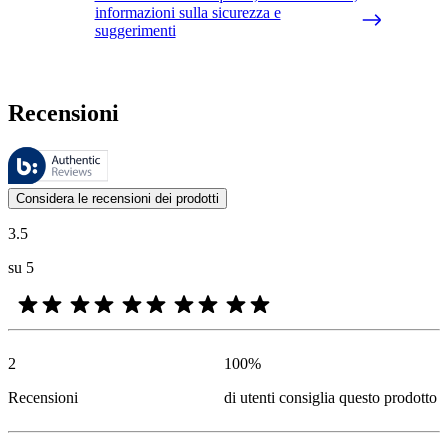
informazioni sulla sicurezza e
suggerimenti
Recensioni
Queste recensioni sono gestite da Bazaarvoice e sono conformi alla Polit
Le valutazioni dei prodotti e le classificazioni in stelle da parte degli
Considera le recensioni dei prodotti
3.5
su 5
2
100
%
Recensioni
di utenti consiglia questo prodotto