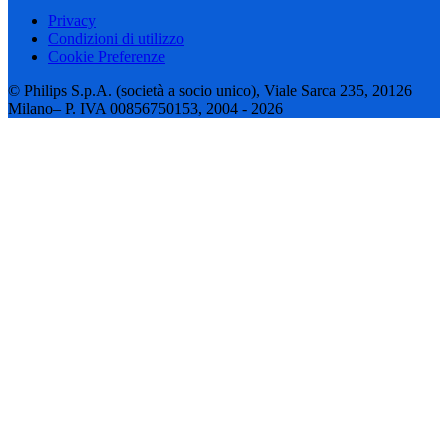
Privacy
Condizioni di utilizzo
Cookie Preferenze
© Philips S.p.A. (società a socio unico), Viale Sarca 235, 20126
Milano– P. IVA 00856750153, 2004 - 2026