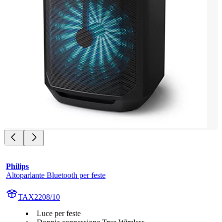
Philips
Altoparlante Bluetooth per feste
TAX2208/10
Luce per feste