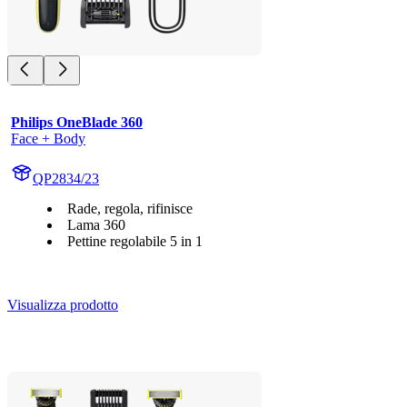
Philips OneBlade 360
Face + Body
QP2834/23
Rade, regola, rifinisce
Lama 360
Pettine regolabile 5 in 1
Visualizza prodotto