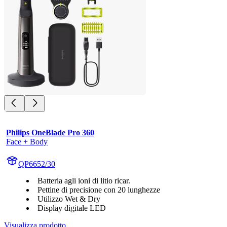
Philips OneBlade Pro 360
Face + Body
QP6652/30
Batteria agli ioni di litio ricar.
Pettine di precisione con 20 lunghezze
Utilizzo Wet & Dry
Display digitale LED
Visualizza prodotto