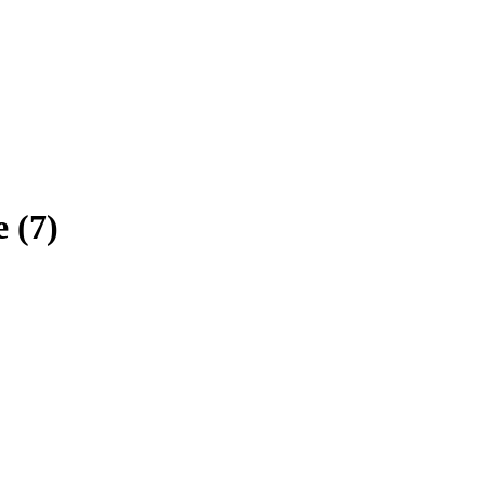
e
(
7
)