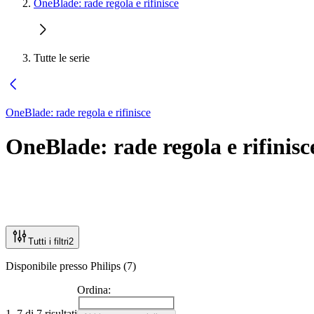
OneBlade: rade regola e rifinisce
Tutte le serie
OneBlade: rade regola e rifinisce
OneBlade: rade regola e rifinisc
Tutti i filtri
2
Disponibile presso Philips (7)
Ordina:
1–7 di 7 risultati