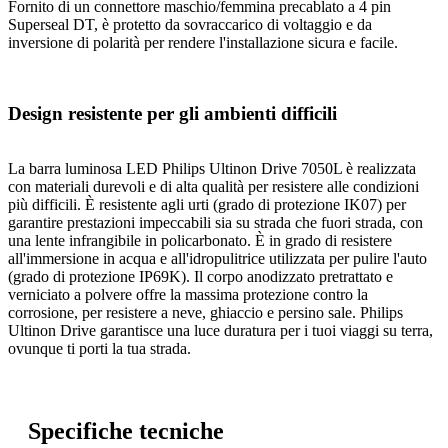
Fornito di un connettore maschio/femmina precablato a 4 pin
Superseal DT, è protetto da sovraccarico di voltaggio e da
inversione di polarità per rendere l'installazione sicura e facile.
Design resistente per gli ambienti difficili
La barra luminosa LED Philips Ultinon Drive 7050L è realizzata
con materiali durevoli e di alta qualità per resistere alle condizioni
più difficili. È resistente agli urti (grado di protezione IK07) per
garantire prestazioni impeccabili sia su strada che fuori strada, con
una lente infrangibile in policarbonato. È in grado di resistere
all'immersione in acqua e all'idropulitrice utilizzata per pulire l'auto
(grado di protezione IP69K). Il corpo anodizzato pretrattato e
verniciato a polvere offre la massima protezione contro la
corrosione, per resistere a neve, ghiaccio e persino sale. Philips
Ultinon Drive garantisce una luce duratura per i tuoi viaggi su terra,
ovunque ti porti la tua strada.
Specifiche tecniche