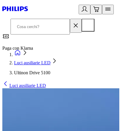
Paga con Klarna
G
Luci ausiliarie LED
Ultinon Drive 5100
Luci ausiliarie LED