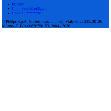
Privacy
Condizioni di utilizzo
Cookie Preferenze
© Philips S.p.A. (società a socio unico), Viale Sarca 235, 20126
Milano– P. IVA 00856750153, 2004 - 2026