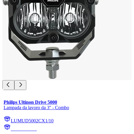
Philips Ultinon Drive 5000
Lampada da lavoro da 3'' - Combo
LUMUD5002CX1/10
UD5002CX1