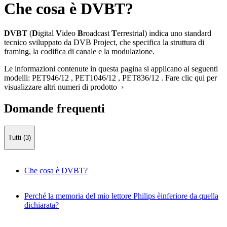
Che cosa è DVBT?
DVBT
(
D
igital
V
ideo
B
roadcast
T
errestrial) indica uno standard
tecnico sviluppato da DVB Project, che specifica la struttura di
framing, la codifica di canale e la modulazione.
Le informazioni contenute in questa pagina si applicano ai seguenti
modelli:
PET946/12
,
PET1046/12
,
PET836/12
.
Fare clic qui per
visualizzare altri numeri di prodotto ›
Domande frequenti
Tutti (3)
Che cosa è DVBT?
Perché la memoria del mio lettore Philips èinferiore da quella
dichiarata?