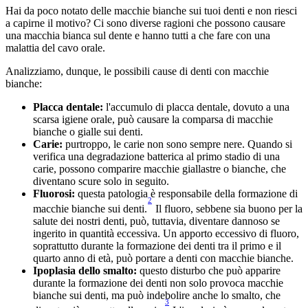
Hai da poco notato delle macchie bianche sui tuoi denti e non riesci 
a capirne il motivo? Ci sono diverse ragioni che possono causare 
una macchia bianca sul dente e hanno tutti a che fare con una 
malattia del cavo orale.
Analizziamo, dunque, le possibili cause di denti con macchie 
bianche:
Placca dentale: 
l'accumulo di placca dentale, dovuto a una 
scarsa igiene orale, può causare la comparsa di macchie 
bianche o gialle sui denti.
Carie:
 purtroppo, le carie non sono sempre nere. Quando si 
verifica una degradazione batterica al primo stadio di una 
carie, possono comparire macchie giallastre o bianche, che 
diventano scure solo in seguito.
Fluorosi:
 questa patologia è responsabile della formazione di 
2
macchie bianche sui denti.
 Il fluoro, sebbene sia buono per la 
salute dei nostri denti, può, tuttavia, diventare dannoso se 
ingerito in quantità eccessiva. Un apporto eccessivo di fluoro, 
soprattutto durante la formazione dei denti tra il primo e il 
quarto anno di età, può portare a denti con macchie bianche.
Ipoplasia dello smalto: 
questo disturbo che può apparire 
durante la formazione dei denti non solo provoca macchie 
bianche sui denti, ma può indebolire anche lo smalto, che 
3