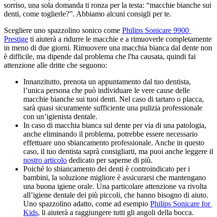
sorriso, una sola domanda ti ronza per la testa: “macchie bianche sui 
denti, come toglierle?”. Abbiamo alcuni consigli per te.
Scegliere uno spazzolino sonico come 
Philips Sonicare 9900 
Prestige
 ti aiuterà a ridurre le macchie e a rimuoverle completamente 
in meno di due giorni. Rimuovere una macchia bianca dal dente non 
è difficile, ma dipende dal problema che l'ha causata, quindi fai 
attenzione alle dritte che seguono:
Innanzitutto, prenota un appuntamento dal tuo dentista, 
l’unica persona che può individuare le vere cause delle 
macchie bianche sui tuoi denti. Nel caso di tartaro o placca, 
sarà quasi sicuramente sufficiente una pulizia professionale 
con un’igienista dentale.
In caso di macchia bianca sul dente per via di una patologia, 
anche eliminando il problema, potrebbe essere necessario 
effettuare uno sbiancamento professionale. Anche in questo 
caso, il tuo dentista saprà consigliarti, ma puoi anche leggere il 
nostro articolo
 dedicato per saperne di più.
Poiché lo sbiancamento dei denti è controindicato per i 
bambini, la soluzione migliore è assicurarsi che mantengano 
una buona igiene orale. Una particolare attenzione va rivolta 
all’igiene dentale dei più piccoli, che hanno bisogno di aiuto. 
Uno spazzolino adatto, come ad esempio 
Philips Sonicare for 
Kids
, li aiuterà a raggiungere tutti gli angoli della bocca. 