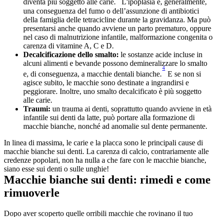
diventa più soggetto alle carie.
 L'ipoplasia è, generalmente, 
una conseguenza del fumo o dell’assunzione di antibiotici 
della famiglia delle tetracicline durante la gravidanza. Ma può 
presentarsi anche quando avviene un parto prematuro, oppure 
nel caso di malnutrizione infantile, malformazione congenita o 
carenza di vitamine A, C e D.
Decalcificazione dello smalto:
 le sostanze acide incluse in 
alcuni alimenti e bevande possono demineralizzare lo smalto 
4
e, di conseguenza, a macchie dentali bianche.
 E se non si 
agisce subito, le macchie sono destinate a ingrandirsi e 
peggiorare. Inoltre, uno smalto decalcificato è più soggetto 
alle carie.
Traumi:
 un trauma ai denti, soprattutto quando avviene in età 
infantile sui denti da latte, può portare alla formazione di 
macchie bianche, nonché ad anomalie sul dente permanente.
In linea di massima, le carie e la placca sono le principali cause di 
macchie bianche sui denti. La carenza di calcio, contrariamente alle 
credenze popolari, non ha nulla a che fare con le macchie bianche, 
siano esse sui denti o sulle unghie!
Macchie bianche sui denti: rimedi e come 
rimuoverle
Dopo aver scoperto quelle orribili macchie che rovinano il tuo 