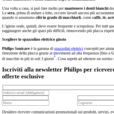
Una volta a casa, si può fare molto per 
mantenere i denti bianchi
 do
La 
sera
, prima di andare a letto, occorre lavarli ancora più accuratame
quando si assumono 
cibi in grado di macchiarli
, come 
caffè, tè, ac
L’igiene orale, quindi, deve essere frequente e scrupolosa. Per tutti ques
raggiungere anche gli spazi più difficili, rimuovendo più placca rispet
Scegliere lo spazzolino elettrico giusto
Philips Sonicare
 è la gamma di 
spazzolini elettrici
 concepiti per aiuta
rimozione della placca grazie ai movimenti ad alta frequenza (fino a 62.
1
di macchie in più in soli 3 giorni
. Cosa aspetti ad ottenere un sorriso
Iscriviti alla newsletter Philips per ricever
offerte esclusive
Desidero ricevere comunicazioni promozionali sui prodotti, servizi, ev