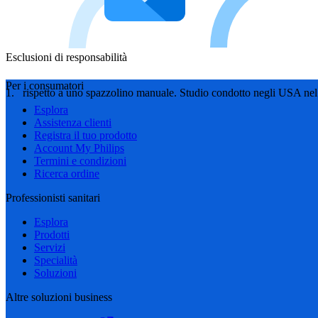
Esclusioni di responsabilità
Per i consumatori
rispetto a uno spazzolino manuale. Studio condotto negli USA nel 
Esplora
Assistenza clienti
Registra il tuo prodotto
Account My Philips
Termini e condizioni
Ricerca ordine
Professionisti sanitari
Esplora
Prodotti
Servizi
Specialità
Soluzioni
Altre soluzioni business