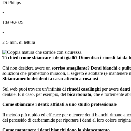
Di Philips
•
10/09/2025
•
2
-
5
min. di lettura
Ti chiedi come sbiancare i denti gialli? Dimentica i rimedi fai da te
Chi non desidera avere un 
sorriso smagliante
? 
Denti bianchi e pulit
soluzioni che promettono miracoli, il segreto è adottare (e mantenere 
Sbiancamento dei denti a casa: attento a cosa usi
Sul web puoi trovare un’infinità di 
rimedi casalinghi
 per avere 
denti
dentale. È il caso, per esempio, del 
bicarbonato
, che è fortemente abr
Come sbiancare i denti: affidati a uno studio professionale
Il metodo più rapido ed efficace per ottenere denti bianchi rimane anco
del perossido di carbammide per riportare i denti al loro colore origina
Come mantenere i denti bianchi dopo lo sbiancamento