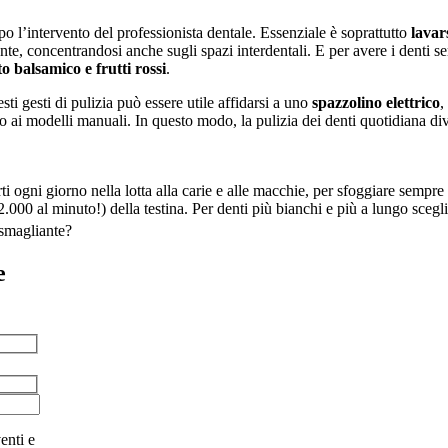
po l’intervento del professionista dentale. Essenziale è soprattutto 
lavars
nte, concentrandosi anche sugli spazi interdentali. E per avere i denti se
eto balsamico e frutti rossi
.
ti gesti di pulizia può essere utile affidarsi a uno 
spazzolino elettrico
,
to ai modelli manuali. In questo modo, la pulizia dei denti quotidiana di
rti ogni giorno nella lotta alla carie e alle macchie, per sfoggiare sempr
000 al minuto!) della testina. Per denti più bianchi e più a lungo scegli 
 smagliante?
e
enti e