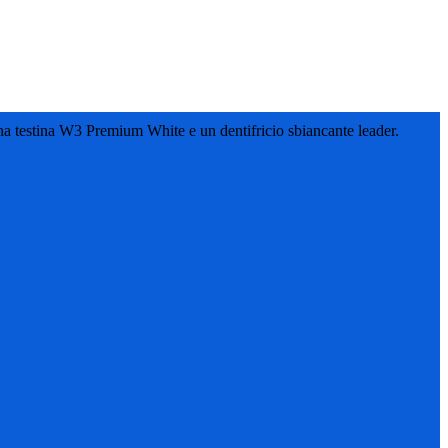
na testina W3 Premium White e un dentifricio sbiancante leader.