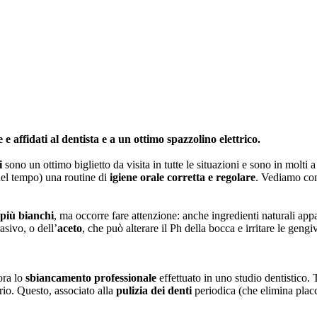
 e affidati al dentista e a un ottimo spazzolino elettrico. 
i
 sono un ottimo biglietto da visita in tutte le situazioni e sono in molti 
nel tempo) una routine di 
igiene orale corretta e regolare
. Vediamo co
 più bianchi
, ma occorre fare attenzione: anche ingredienti naturali appa
asivo, o dell’
aceto
, che può alterare il Ph della bocca e irritare le gengi
ra lo 
sbiancamento professionale
 effettuato in uno studio dentistico. T
rio. Questo, associato alla 
pulizia dei denti 
periodica (che elimina placc