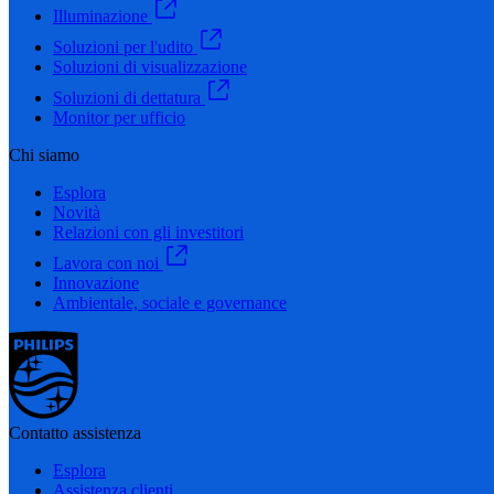
Illuminazione
Soluzioni per l'udito
Soluzioni di visualizzazione
Soluzioni di dettatura
Monitor per ufficio
Chi siamo
Esplora
Novità
Relazioni con gli investitori
Lavora con noi
Innovazione
Ambientale, sociale e governance
Contatto assistenza
Esplora
Assistenza clienti