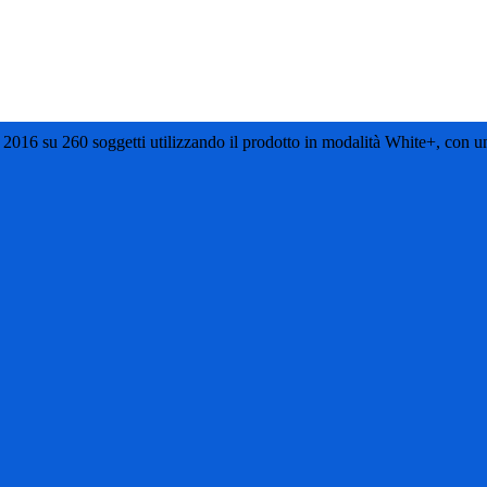
2016 su 260 soggetti utilizzando il prodotto in modalità White+, con u