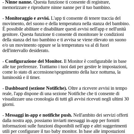
- 
Ninne nanne.
 Questa funzione ti consente di registrare, 
memorizzare e riprodurre ninne nanne per il tuo bambino.
- 
Monitoraggio e avvisi.
 L'app ti consente di tenere traccia del 
movimento, del suono e della temperatura nella stanza del bambino. 
È possibile abilitare e disabilitare questi avvisi nell'app e nell'unità 
genitore. Questa funzione ti consente di monitorare le condizioni 
della stanza del tuo bambino e ti avvisa se viene rilevato un suono 
e/o un movimento oppure se la temperatura va al di fuori 
dell'intervallo desiderato.
- 
Configurazione del Monitor.
 Il Monitor è configurabile in base 
alle tue preferenze. Trattiamo i tuoi dati per gestire le impostazioni, 
come lo stato di accensione/spegnimento della luce notturna, la 
luminosità e il timer.
- 
Dashboard (sezione Notifiche).
 Oltre a ricevere avvisi in tempo 
reale, l'app dispone di una sezione Notifiche che ti consente di 
visualizzare una cronologia di tutti gli avvisi ricevuti negli ultimi 30 
giorni.
- 
Messaggi in-app e notifiche push.
 Nell'ambito dei servizi offerti 
dalla nostra app, possiamo inviarti messaggi in-app per fornirti 
informazioni sulle funzioni disponibili nell'app e altri suggerimenti 
utili per configurare il tuo baby monitor. In base alle impostazioni 