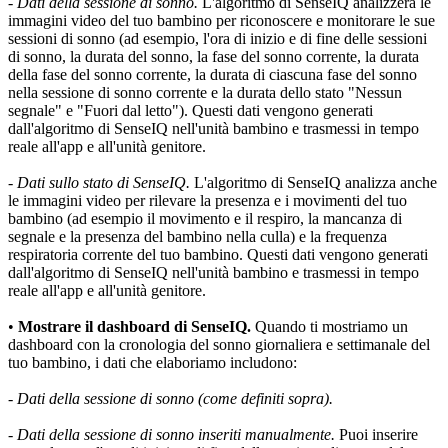
- 
Dati della sessione di sonno.
 L'algoritmo di SenseIQ analizzerà le 
immagini video del tuo bambino per riconoscere e monitorare le sue 
sessioni di sonno (ad esempio, l'ora di inizio e di fine delle sessioni 
di sonno, la durata del sonno, la fase del sonno corrente, la durata 
della fase del sonno corrente, la durata di ciascuna fase del sonno 
nella sessione di sonno corrente e la durata dello stato "Nessun 
segnale" e "Fuori dal letto"). Questi dati vengono generati 
dall'algoritmo di SenseIQ nell'unità bambino e trasmessi in tempo 
reale all'app e all'unità genitore.
- 
Dati sullo stato di SenseIQ.
 L'algoritmo di SenseIQ analizza anche 
le immagini video per rilevare la presenza e i movimenti del tuo 
bambino (ad esempio il movimento e il respiro, la mancanza di 
segnale e la presenza del bambino nella culla) e la frequenza 
respiratoria corrente del tuo bambino. Questi dati vengono generati 
dall'algoritmo di SenseIQ nell'unità bambino e trasmessi in tempo 
reale all'app e all'unità genitore.
•
 Mostrare il dashboard di SenseIQ.
 Quando ti mostriamo un 
dashboard con la cronologia del sonno giornaliera e settimanale del 
tuo bambino, i dati che elaboriamo includono:
- 
Dati della sessione di sonno (come definiti sopra).
- 
Dati della sessione di sonno inseriti manualmente.
 Puoi inserire 