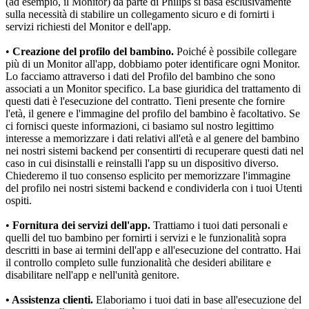
(ad esempio, il Monitor) da parte di Philips si basa esclusivamente 
sulla necessità di stabilire un collegamento sicuro e di fornirti i 
servizi richiesti del Monitor e dell'app.
•
 Creazione del profilo del bambino.
 Poiché è possibile collegare 
più di un Monitor all'app, dobbiamo poter identificare ogni Monitor. 
Lo facciamo attraverso i dati del Profilo del bambino che sono 
associati a un Monitor specifico. La base giuridica del trattamento di 
questi dati è l'esecuzione del contratto. Tieni presente che fornire 
l'età, il genere e l'immagine del profilo del bambino è facoltativo. Se 
ci fornisci queste informazioni, ci basiamo sul nostro legittimo 
interesse a memorizzare i dati relativi all'età e al genere del bambino 
nei nostri sistemi backend per consentirti di recuperare questi dati nel 
caso in cui disinstalli e reinstalli l'app su un dispositivo diverso. 
Chiederemo il tuo consenso esplicito per memorizzare l'immagine 
del profilo nei nostri sistemi backend e condividerla con i tuoi Utenti 
ospiti.
•
 Fornitura dei servizi dell'app.
 Trattiamo i tuoi dati personali e 
quelli del tuo bambino per fornirti i servizi e le funzionalità sopra 
descritti in base ai termini dell'app e all'esecuzione del contratto. Hai 
il controllo completo sulle funzionalità che desideri abilitare e 
disabilitare nell'app e nell'unità genitore.
• Assistenza clienti.
 Elaboriamo i tuoi dati in base all'esecuzione del 