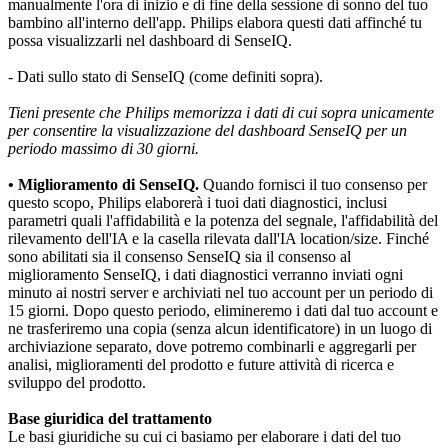
manualmente l'ora di inizio e di fine della sessione di sonno del tuo 
bambino all'interno dell'app. Philips elabora questi dati affinché tu 
possa visualizzarli nel dashboard di SenseIQ.
- Dati sullo stato di SenseIQ (come definiti sopra).
Tieni presente che Philips memorizza i dati di cui sopra unicamente 
per consentire la visualizzazione del dashboard SenseIQ per un 
periodo massimo di 30 giorni.
• Miglioramento di SenseIQ.
 Quando fornisci il tuo consenso per 
questo scopo, Philips elaborerà i tuoi dati diagnostici, inclusi 
parametri quali l'affidabilità e la potenza del segnale, l'affidabilità del 
rilevamento dell'IA e la casella rilevata dall'IA location/size. Finché 
sono abilitati sia il consenso SenseIQ sia il consenso al 
miglioramento SenseIQ, i dati diagnostici verranno inviati ogni 
minuto ai nostri server e archiviati nel tuo account per un periodo di 
15 giorni. Dopo questo periodo, elimineremo i dati dal tuo account e 
ne trasferiremo una copia (senza alcun identificatore) in un luogo di 
archiviazione separato, dove potremo combinarli e aggregarli per 
analisi, miglioramenti del prodotto e future attività di ricerca e 
sviluppo del prodotto.
Base giuridica del trattamento
Le basi giuridiche su cui ci basiamo per elaborare i dati del tuo 