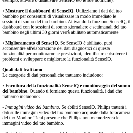
esempio, attivare o disattivare SenseIQ e/o le sue notifiche).
•
 Mostrare il dashboard di SenseIQ.
 Utilizziamo i dati del tuo 
bambino per consentirti di visualizzare in modo immediato le 
sessioni di sonno del tuo bambino. Attivando la funzione SenseIQ, il 
dashboard con le sessioni di sonno giornaliere e settimanali del tuo 
bambino negli ultimi 30 giorni verrà abilitato automaticamente.
• Miglioramento di SenseIQ.
 Se SenseIQ è abilitato, puoi 
acconsentire all'elaborazione dei dati diagnostici di questa 
funzionalità per monitorarne le prestazioni, identificare e risolvere i 
problemi e sviluppare e migliorare la funzionalità SenseIQ.
Quali dati trattiamo
Le categorie di dati personali che trattiamo includono:
•
 Fornitura della funzionalità SenseIQ e monitoraggio del sonno 
del bambino.
 Quando ti forniamo questa funzionalità, i dati che 
trattiamo includono:
- 
Immagini video del bambino.
 Se abiliti SenseIQ, Philips tratterà i 
dati sulle immagini video del tuo bambino acquisite dalla fotocamera 
del tuo Monitor. Tieni presente che Philips non memorizzerà le 
immagini video del tuo bambino.