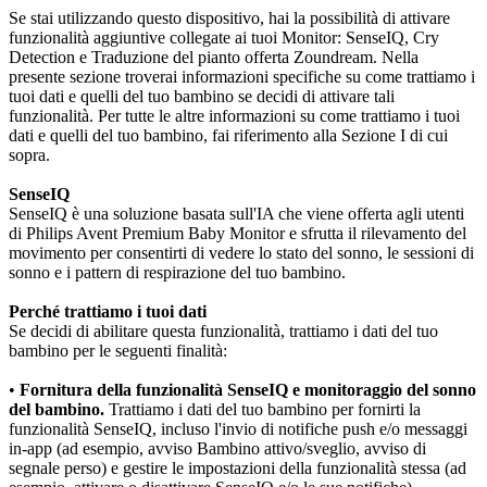
Se stai utilizzando questo dispositivo, hai la possibilità di attivare 
funzionalità aggiuntive collegate ai tuoi Monitor: SenseIQ, Cry 
Detection e Traduzione del pianto offerta Zoundream. Nella 
presente sezione troverai informazioni specifiche su come trattiamo i 
tuoi dati e quelli del tuo bambino se decidi di attivare tali 
funzionalità. Per tutte le altre informazioni su come trattiamo i tuoi 
dati e quelli del tuo bambino, fai riferimento alla Sezione I di cui 
sopra.
SenseIQ
SenseIQ è una soluzione basata sull'IA che viene offerta agli utenti 
di Philips Avent Premium Baby Monitor e sfrutta il rilevamento del 
movimento per consentirti di vedere lo stato del sonno, le sessioni di 
sonno e i pattern di respirazione del tuo bambino.
Perché trattiamo i tuoi dati
Se decidi di abilitare questa funzionalità, trattiamo i dati del tuo 
bambino per le seguenti finalità:
•
 Fornitura della funzionalità SenseIQ e monitoraggio del sonno 
del bambino.
 Trattiamo i dati del tuo bambino per fornirti la 
funzionalità SenseIQ, incluso l'invio di notifiche push e/o messaggi 
in-app (ad esempio, avviso Bambino attivo/sveglio, avviso di 
segnale perso) e gestire le impostazioni della funzionalità stessa (ad 