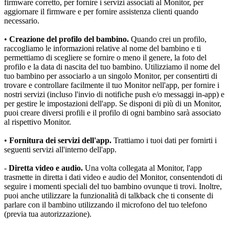
firmware corretto, per fornire i servizi associati al Monitor, per 
aggiornare il firmware e per fornire assistenza clienti quando 
necessario.
•
 Creazione del profilo del bambino.
 Quando crei un profilo, 
raccogliamo le informazioni relative al nome del bambino e ti 
permettiamo di scegliere se fornire o meno il genere, la foto del 
profilo e la data di nascita del tuo bambino. Utilizziamo il nome del 
tuo bambino per associarlo a un singolo Monitor, per consentirti di 
trovare e controllare facilmente il tuo Monitor nell'app, per fornire i 
nostri servizi (incluso l'invio di notifiche push e/o messaggi in-app) e 
per gestire le impostazioni dell'app. Se disponi di più di un Monitor, 
puoi creare diversi profili e il profilo di ogni bambino sarà associato 
al rispettivo Monitor.
•
 Fornitura dei servizi dell'app.
 Trattiamo i tuoi dati per fornirti i 
seguenti servizi all'interno dell'app.
- 
Diretta video e audio.
 Una volta collegata al Monitor, l'app 
trasmette in diretta i dati video e audio del Monitor, consentendoti di 
seguire i momenti speciali del tuo bambino ovunque ti trovi. Inoltre, 
puoi anche utilizzare la funzionalità di talkback che ti consente di 
parlare con il bambino utilizzando il microfono del tuo telefono 
(previa tua autorizzazione).