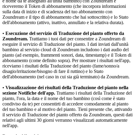
e nome da te assegnato all'unità bambino) con Zoundream e 
riceveremo il Token di abbonamento (che incorpora informazioni 
sulla data di inizio e di scadenza del tuo abbonamento con 
Zoundream e il tipo di abbonamento che hai sottoscritto) e lo Stato 
dell'abbonamento (attivo, inattivo, annullato e la relativa durata).
•
 Esecuzione del servizio di Traduzione del pianto offerto da 
Zoundream.
 Trattiamo i tuoi dati per consentire a Zoundream di 
eseguire il servizio di Traduzione del pianto. I dati inviati dall'unità 
bambino al servizio cloud di Zoundream includono i dati audio del 
pianto (ad esempio, frammenti sonori, data, timestamp) e il Token di 
abbonamento (come definito sopra). Per mostrare i risultati nell'app, 
riceviamo i risultati della Traduzione del pianto (fame/sonno/a 
disagio/irritazione/bisogno di fare il ruttino) e lo Stato 
dell'abbonamento (nel caso in cui sia già terminato) da Zoundream.
•
 Visualizzazione dei risultati della Traduzione del pianto nella 
sezione Notifiche dell'app.
 Trattiamo i risultati della Traduzione del 
pianto, l'ora, la data e il nome del tuo bambino (così come è stato 
condiviso da te) per consentirti di accedere comodamente al pianto 
del tuo bambino e al motivo del pianto. Tieni presente che, attivando 
il servizio di Traduzione del pianto offerto da Zoundream, questi dati 
relativi agli ultimi 30 giorni verranno visualizzati automaticamente 
nell'app.