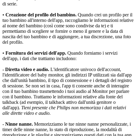
di serie.
•
 Creazione del profilo del bambino.
 Quando crei un profilo per il 
tuo bambino all'interno dell'app, raccogliamo le informazioni relative 
al nome del bambino (così come sono condivise da te) e ti 
permettiamo di scegliere se fornire o meno il genere e la data di 
nascita del tuo bambino e di aggiungere, a tua discrezione, una foto 
del profilo.
•
 Fornitura dei servizi dell'app.
 Quando forniamo i servizi 
dell'app, i dati che trattiamo includono:
- Diretta video e audio.
 L'identificatore univoco dell'account, 
l'identificatore del baby monitor, gli indirizzi IP utilizzati sia dall'app 
che dall'unità bambino, il tipo di connessione e i dettagli del registro 
di sessione. Se non sei in casa, l'app ti consente anche di interagire 
con il tuo bambino trasmettendo i tuoi audio al Monitor per parlare 
con il bambino. Trattiamo le informazioni relative alla fonte del 
talkback (ad esempio, il talkback attivo dall'unità genitore o 
dall'app). 
Tieni presente che Philips non memorizza i dati relativi 
alle dirette video e audio.
- Ninne nanne.
 Memorizziamo le tue ninne nanne personalizzate, i 
timer delle ninne nanne, lo stato di riproduzione, la modalità di 
riproduzione e le playlist e sincronizziamo questi dati con la tua app 