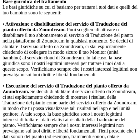
Base giuridica del trattamento
Le basi giuridiche su cui ci basiamo per trattare i tuoi dati e quelli del 
tuo bambino sono le seguenti:
•
 Attivazione e disabilitazione del servizio di Traduzione del 
pianto offerto da Zoundream.
 Puoi scegliere di attivare o 
disabilitare il tuo abbonamento al servizio di Traduzione del pianto 
nella piattaforma di Zoundream in qualsiasi momento. Se decidi di 
abilitare il servizio offerto da Zoundream, ci stai esplicitamente 
chiedendo di collegare in modo sicuro il tuo Monitor (unità 
bambino) al servizio cloud di Zoundream. In tal caso, la base 
giuridica sono i nostri legittimi interessi per trattare i tuoi dati a 
questo scopo. Verifichiamo sempre che i nostri interessi legittimi non 
prevalgano sui tuoi diritti e libertà fondamentali.
•
 Esecuzione del servizio di Traduzione del pianto offerto da 
Zoundream.
 Se decidi di abilitare il servizio offerto da Zoundream, 
ci stai esplicitamente chiedendo di mostrare i risultati della 
Traduzione del pianto come parte del servizio offerto da Zoundream, 
in modo che tu possa visualizzare tali risultati nell'app e nell'unità 
genitore. A tale scopo, la base giuridica sono i nostri legittimi 
interessi di trattare i dati relativi ai risultati della Traduzione del 
pianto. Verifichiamo sempre che i nostri interessi legittimi non 
prevalgano sui tuoi diritti e libertà fondamentali. Tieni presente che i 
dati sonori del pianto (ad esempio, frammenti sonori, data e 