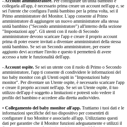
- Account amministratore.
 Per configurare un'unità bambino e 
collegarla all'app, è necessario prima creare un account nell'app e, se 
sei l'utente che configura l'unità bambino per la prima volta, sei il 
Primo amministratore del Monitor. L'app consente al Primo 
amministratore di aggiungere un nuovo amministratore alla stessa 
unità bambino ("Secondo amministratore") all'interno della sezione 
"Impostazioni app". Gli utenti con il ruolo di Secondo 
amministratore devono scaricare l'app e creare il proprio account 
prima di poter essere invitati a diventare amministratori della stessa 
unità bambino. Se sei un Secondo amministratore, per essere 
aggiunto devi accettare l'invito e questo ti permetterà di avere 
accesso a tutte le funzionalità dell'app.
- Account ospite.
 Se sei un utente con il ruolo di Primo o Secondo 
amministratore, l'app ti consente di condividere le informazioni del 
tuo baby monitor con gli Utenti ospiti in "Impostazioni baby 
monitor". Per diventare un Utente ospite, è necessario scaricare l'app 
e creare il proprio account nell'app. Se sei un Utente ospite, il tuo 
utilizzo dell'app è soggetto a limitazioni e potresti solo vedere il 
profilo del bambino e accedere alla diretta audio/video.
•
 Collegamento del baby monitor all'app.
 Trattiamo i tuoi dati e le 
informazioni specifiche del tuo dispositivo per consentirti di 
configurare il tuo Monitor e associarlo all'app. Utilizziamo questi 
dati per garantire che il Monitor funzioni adeguatamente e utilizzi il 