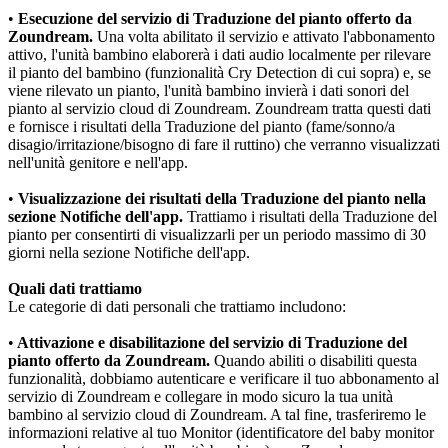
•
 Esecuzione del servizio di Traduzione del pianto offerto da 
Zoundream.
 Una volta abilitato il servizio e attivato l'abbonamento 
attivo, l'unità bambino elaborerà i dati audio localmente per rilevare 
il pianto del bambino (funzionalità Cry Detection di cui sopra) e, se 
viene rilevato un pianto, l'unità bambino invierà i dati sonori del 
pianto al servizio cloud di Zoundream. Zoundream tratta questi dati 
e fornisce i risultati della Traduzione del pianto (fame/sonno/a 
disagio/irritazione/bisogno di fare il ruttino) che verranno visualizzati 
nell'unità genitore e nell'app.
•
 Visualizzazione dei risultati della Traduzione del pianto nella 
sezione Notifiche dell'app. 
Trattiamo i risultati della Traduzione del 
pianto per consentirti di visualizzarli per un periodo massimo di 30 
giorni nella sezione Notifiche dell'app.
Quali dati trattiamo
Le categorie di dati personali che trattiamo includono:
•
 Attivazione e disabilitazione del servizio di Traduzione del 
pianto offerto da Zoundream.
 Quando abiliti o disabiliti questa 
funzionalità, dobbiamo autenticare e verificare il tuo abbonamento al 
servizio di Zoundream e collegare in modo sicuro la tua unità 
bambino al servizio cloud di Zoundream. A tal fine, trasferiremo le 
informazioni relative al tuo Monitor (identificatore del baby monitor 