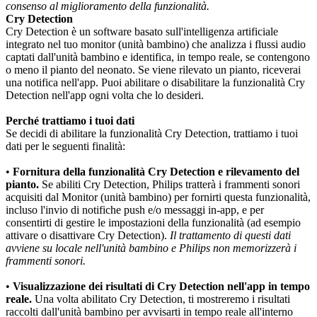
consenso al miglioramento della funzionalità.
Cry Detection
Cry Detection è un software basato sull'intelligenza artificiale 
integrato nel tuo monitor (unità bambino) che analizza i flussi audio 
captati dall'unità bambino e identifica, in tempo reale, se contengono 
o meno il pianto del neonato. Se viene rilevato un pianto, riceverai 
una notifica nell'app. Puoi abilitare o disabilitare la funzionalità Cry 
Detection nell'app ogni volta che lo desideri.
Perché trattiamo i tuoi dati
Se decidi di abilitare la funzionalità Cry Detection, trattiamo i tuoi 
dati per le seguenti finalità:
•
 Fornitura della funzionalità Cry Detection e rilevamento del 
pianto.
 Se abiliti Cry Detection, Philips tratterà i frammenti sonori 
acquisiti dal Monitor (unità bambino) per fornirti questa funzionalità, 
incluso l'invio di notifiche push e/o messaggi in-app, e per 
consentirti di gestire le impostazioni della funzionalità (ad esempio 
attivare o disattivare Cry Detection). 
Il trattamento di questi dati 
avviene su locale nell'unità bambino e Philips non memorizzerà i 
frammenti sonori.
•
 Visualizzazione dei risultati di Cry Detection nell'app in tempo 
reale.
 Una volta abilitato Cry Detection, ti mostreremo i risultati 
raccolti dall'unità bambino per avvisarti in tempo reale all'interno 