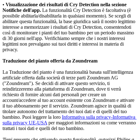
•
 Visualizzazione dei risultati di Cry Detection nella sezione 
Notifiche dell'app.
 La funzionalità Cry Detection è facoltativa (è 
possibile abilitarla/disabilitarla in qualsiasi momento). Se scegli di 
abilitare questa funzionalità, la base giuridica sarà il nostro legittimo 
interesse a memorizzare i risultati di Cry Detection, consentendoti 
così di monitorare i pianti del tuo bambino per un periodo massimo 
di 30 giorni nell'app. Verifichiamo sempre che i nostri interessi 
legittimi non prevalgano sui tuoi diritti e interessi in materia di 
privacy.
Traduzione del pianto offerta da Zoundream
La Traduzione del pianto è una funzionalità basata sull'intelligenza 
artificiale offerta dalla società di terze parti Zoundream AG 
("Zoundream"). Se decidi di attivare questo servizio, ti 
reindirizzeremo alla piattaforma di Zoundream, dove ti verrà 
richiesto di fornire alcuni dati personali per creare un 
account/accedere al tuo account esistente con Zoundream e attivare 
il tuo abbonamento per il servizio. Zoundream agisce in qualità di 
titolare autonomo del trattamento dei tuoi dati e di quelli del tuo 
bambino. Puoi leggere la loro 
Informativa sulla privacy
-Informativa 
sulla privacy UE-USA
 per maggiori informazioni su come verranno 
trattati i tuoi dati e quelli del tuo bambino.
Tieni presente che attivando questa funzionalità, autorizzi Philips a 