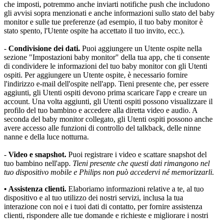
che imposti, potremmo anche inviarti notifiche push che includono 
gli avvisi sopra menzionati e anche informazioni sullo stato del baby 
monitor e sulle tue preferenze (ad esempio, il tuo baby monitor è 
stato spento, l'Utente ospite ha accettato il tuo invito, ecc.).
- 
Condivisione dei dati.
 Puoi aggiungere un Utente ospite nella 
sezione "Impostazioni baby monitor" della tua app, che ti consente 
di condividere le informazioni del tuo baby monitor con gli Utenti 
ospiti. Per aggiungere un Utente ospite, è necessario fornire 
l'indirizzo e-mail dell'ospite nell'app. Tieni presente che, per essere 
aggiunti, gli Utenti ospiti devono prima scaricare l'app e creare un 
account. Una volta aggiunti, gli Utenti ospiti possono visualizzare il 
profilo del tuo bambino e accedere alla diretta video e audio. A 
seconda del baby monitor collegato, gli Utenti ospiti possono anche 
avere accesso alle funzioni di controllo del talkback, delle ninne 
nanne e della luce notturna.
- 
Video e snapshot.
 Puoi registrare i video e scattare snapshot del 
tuo bambino nell'app. 
Tieni presente che questi dati rimangono nel 
tuo dispositivo mobile e Philips non può accedervi né memorizzarli.
• Assistenza clienti.
 Elaboriamo informazioni relative a te, al tuo 
dispositivo e al tuo utilizzo dei nostri servizi, inclusa la tua 
interazione con noi e i tuoi dati di contatto, per fornire assistenza 
clienti, rispondere alle tue domande e richieste e migliorare i nostri 