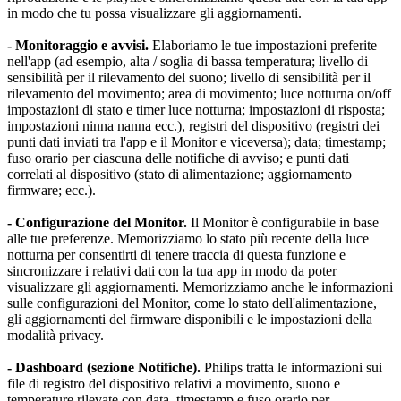
in modo che tu possa visualizzare gli aggiornamenti.
- Monitoraggio e avvisi.
 Elaboriamo le tue impostazioni preferite 
nell'app (ad esempio, alta / soglia di bassa temperatura; livello di 
sensibilità per il rilevamento del suono; livello di sensibilità per il 
rilevamento del movimento; area di movimento; luce notturna on/off 
impostazioni di stato e timer luce notturna; impostazioni di risposta; 
impostazioni ninna nanna ecc.), registri del dispositivo (registri dei 
punti dati inviati tra l'app e il Monitor e viceversa); data; timestamp; 
fuso orario per ciascuna delle notifiche di avviso; e punti dati 
correlati al dispositivo (stato di alimentazione; aggiornamento 
firmware; ecc.).
- Configurazione del Monitor.
 Il Monitor è configurabile in base 
alle tue preferenze. Memorizziamo lo stato più recente della luce 
notturna per consentirti di tenere traccia di questa funzione e 
sincronizzare i relativi dati con la tua app in modo da poter 
visualizzare gli aggiornamenti. Memorizziamo anche le informazioni 
sulle configurazioni del Monitor, come lo stato dell'alimentazione, 
gli aggiornamenti del firmware disponibili e le impostazioni della 
modalità privacy.
- Dashboard (sezione Notifiche).
 Philips tratta le informazioni sui 
file di registro del dispositivo relativi a movimento, suono e 
temperature rilevate con data, timestamp e fuso orario per 