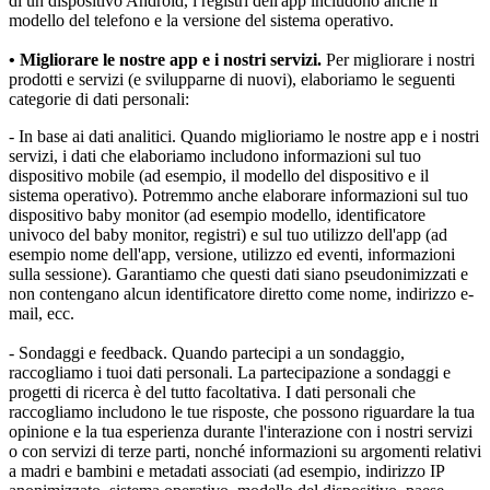
di un dispositivo Android, i registri dell'app includono anche il 
modello del telefono e la versione del sistema operativo.
• Migliorare le nostre app e i nostri servizi.
 Per migliorare i nostri 
prodotti e servizi (e svilupparne di nuovi), elaboriamo le seguenti 
categorie di dati personali:
- In base ai dati analitici. Quando miglioriamo le nostre app e i nostri 
servizi, i dati che elaboriamo includono informazioni sul tuo 
dispositivo mobile (ad esempio, il modello del dispositivo e il 
sistema operativo). Potremmo anche elaborare informazioni sul tuo 
dispositivo baby monitor (ad esempio modello, identificatore 
univoco del baby monitor, registri) e sul tuo utilizzo dell'app (ad 
esempio nome dell'app, versione, utilizzo ed eventi, informazioni 
sulla sessione). Garantiamo che questi dati siano pseudonimizzati e 
non contengano alcun identificatore diretto come nome, indirizzo e-
mail, ecc.
- Sondaggi e feedback. Quando partecipi a un sondaggio, 
raccogliamo i tuoi dati personali. La partecipazione a sondaggi e 
progetti di ricerca è del tutto facoltativa. I dati personali che 
raccogliamo includono le tue risposte, che possono riguardare la tua 
opinione e la tua esperienza durante l'interazione con i nostri servizi 
o con servizi di terze parti, nonché informazioni su argomenti relativi 
a madri e bambini e metadati associati (ad esempio, indirizzo IP 