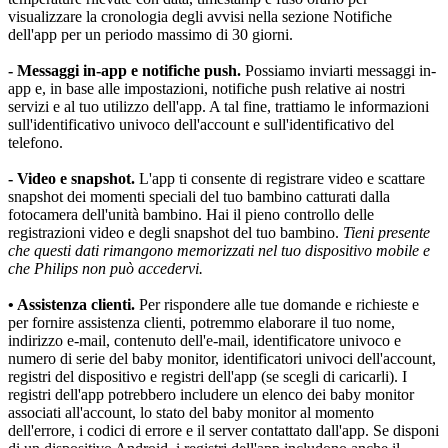
visualizzare la cronologia degli avvisi nella sezione Notifiche 
dell'app per un periodo massimo di 30 giorni.
- Messaggi in-app e notifiche push.
 Possiamo inviarti messaggi in-
app e, in base alle impostazioni, notifiche push relative ai nostri 
servizi e al tuo utilizzo dell'app. A tal fine, trattiamo le informazioni 
sull'identificativo univoco dell'account e sull'identificativo del 
telefono.
- Video e snapshot.
 L'app ti consente di registrare video e scattare 
snapshot dei momenti speciali del tuo bambino catturati dalla 
fotocamera dell'unità bambino. Hai il pieno controllo delle 
registrazioni video e degli snapshot del tuo bambino. 
Tieni presente 
che questi dati rimangono memorizzati nel tuo dispositivo mobile e 
che Philips non può accedervi.
• Assistenza clienti.
 Per rispondere alle tue domande e richieste e 
per fornire assistenza clienti, potremmo elaborare il tuo nome, 
indirizzo e-mail, contenuto dell'e-mail, identificatore univoco e 
numero di serie del baby monitor, identificatori univoci dell'account, 
registri del dispositivo e registri dell'app (se scegli di caricarli). I 
registri dell'app potrebbero includere un elenco dei baby monitor 
associati all'account, lo stato del baby monitor al momento 
dell'errore, i codici di errore e il server contattato dall'app. Se disponi 