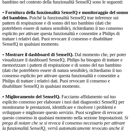
bambino nel contesto della funzionalità SenseIQ sono le seguenti:
•
 Fornitura della funzionalità SenseIQ e monitoraggio del sonno 
del bambino.
 Poiché la funzionalità SenseIQ trae inferenze sui 
pattern di respirazione e di sonno del tuo bambino (dati che 
potrebbero essere di natura sensibile), richiediamo il tuo consenso 
esplicito per attivare questa funzionalità e consentire a Philips di 
trattare i relativi dati. Puoi revocare il consenso e disabilitare 
SenseIQ in qualsiasi momento.
•
 Mostrare il dashboard di SenseIQ.
 Dal momento che, per poter 
visualizzare il dashboard SenseIQ, Philips ha bisogno di trattare e 
memorizzare i pattern di respirazione e di sonno del tuo bambino 
(dati che potrebbero essere di natura sensibile), richiediamo il tuo 
consenso esplicito per attivare questa funzionalità e consentire a 
Philips di trattare i relativi dati. Puoi revocare il consenso e 
disabilitare SenseIQ in qualsiasi momento.
• Miglioramento del SenseIQ.
 Facciamo affidamento sul tuo 
esplicito consenso per elaborare i tuoi dati diagnostici SenseIQ per 
monitorarne le prestazioni, identificare e risolvere i problemi e 
sviluppare e migliorare questo servizio. Puoi scegliere di revocare 
questo consenso in qualsiasi momento nella sezione Impostazioni. 
Si 
prega di notare che se si revoca il consenso necessario per attivare 
la funzionalità SenseIQ, verrà automaticamente revocato anche il 