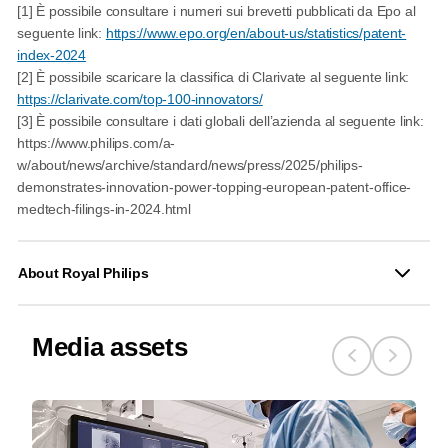
[1] È possibile consultare i numeri sui brevetti pubblicati da Epo al
seguente link:
https://www.epo.org/en/about-us/statistics/patent-
index-2024
[2] È possibile scaricare la classifica di Clarivate al seguente link:
https://clarivate.com/top-100-innovators/
[3] È possibile consultare i dati globali dell’azienda al seguente link:
https://www.philips.com/a-
w/about/news/archive/standard/news/press/2025/philips-
demonstrates-innovation-power-topping-european-patent-office-
medtech-filings-in-2024.html
About Royal Philips
Media assets