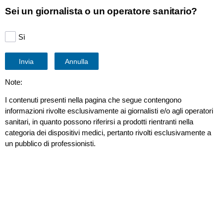
Sei un giornalista o un operatore sanitario?
Sì
News e Approfondimenti | Italia
Invia
Annulla
Note:
I contenuti presenti nella pagina che segue contengono
informazioni rivolte esclusivamente ai giornalisti e/o agli operatori
sanitari, in quanto possono riferirsi a prodotti rientranti nella
Comunicato stampa | luglio 31, 2026
categoria dei dispositivi medici, pertanto rivolti esclusivamente a
un pubblico di professionisti.
La diagnostica sostenibile scende in
campo.In J|medical la prima risonanza
magnetica Philips BlueSeal in Italia/
Sostenibilità ambientale