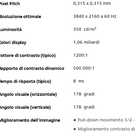
Pixel Pitch
0,315 x 0,315 mm
Risoluzione ottimale
3840 x 2160 a 60 Hz
Luminosità
350 cd/m²
Colori display
1,06 miliardi
Fattore di contrasto (tipico)
1200:1
Rapporto di contrasto dinamico
500.000:1
Tempo di risposta (tipico)
8 ms
Angolo visuale (orizzontale)
178 gradi
Angolo visuale (verticale)
178 gradi
Miglioramento dell'immagine
Pull-down movimento 3/2 -
Miglioramento contrasto d