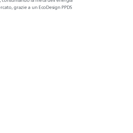
, consumando la metà dell'energia
 mercato, grazie a un EcoDesign PPDS