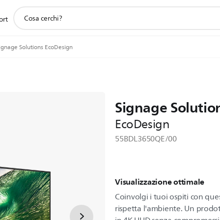
icona
ort
supporto
ricerca
ignage Solutions EcoDesign
Signage Solutio
EcoDesign
55BDL3650QE/00
Visualizzazione ottimale
Coinvolgi i tuoi ospiti con que
rispetta l'ambiente. Un prodot