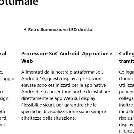
ottimale
Retroilluminazione LED diretta
 al
Processore SoC Android. App native e
Colleg
Web
tramit
e,
Alimentati dalla nostra piattaforma SoC
Collega
allaggio
Android 10, questi display a prestazioni
cloud 
elevate sono ottimizzati per le app native
Utilizz
re
Android e ti consentono anche di installare
puoi pr
esign
direttamente le app Web sul display.
collega
Flessibili e sicuri, per garantire che le
Inoltre
età
specifiche di visualizzazione siano sempre
modalit
rti,
all'altezza della situazione.
risoluz
ili
display
Fi CRD