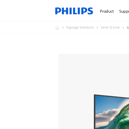
Product
Supp
Signage Solutions
Serie Q-Line
S