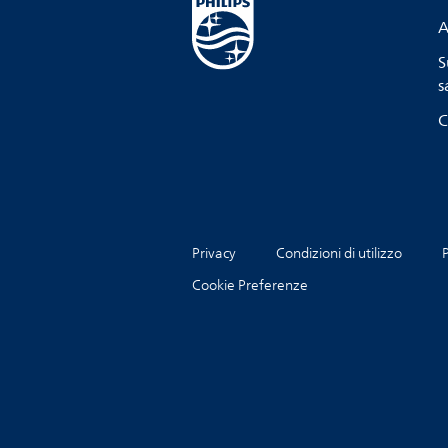
A
S
s
C
Privacy
Condizioni di utilizzo
P
Cookie Preferenze