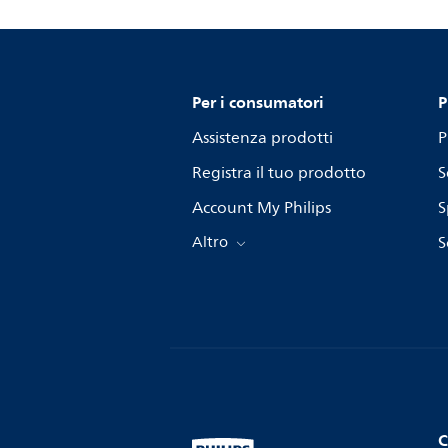
Per i consumatori
P
Assistenza prodotti
P
Registra il tuo prodotto
S
Account My Philips
S
Altro
S
C