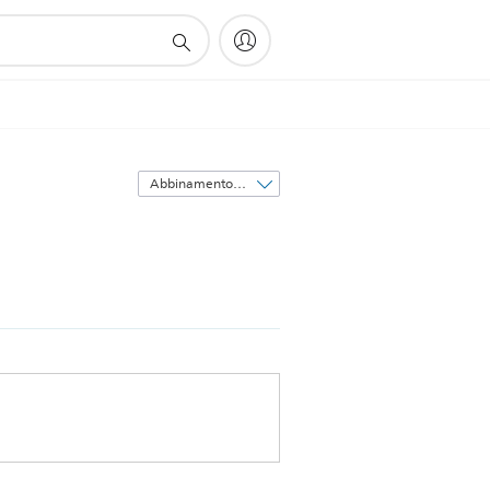
Ordina
per