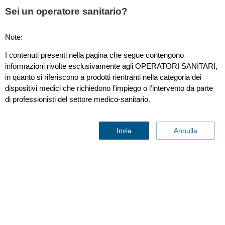
This page is also available in
United States (English)
Sei un operatore sanitario?
Note:
I contenuti presenti nella pagina che segue contengono
Education and Resources
informazioni rivolte esclusivamente agli OPERATORI SANITARI,
in quanto si riferiscono a prodotti rientranti nella categoria dei
dispositivi medici che richiedono l’impiego o l’intervento da parte
di professionisti del settore medico-sanitario.
Invia
Annulla
Supporting your
commitment to
provide
the best possible care