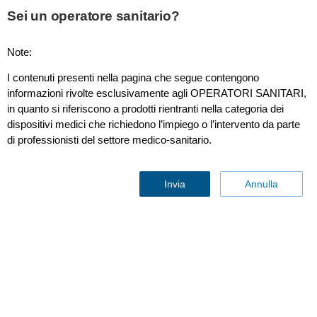
Sei un operatore sanitario?
Note:
I contenuti presenti nella pagina che segue contengono
informazioni rivolte esclusivamente agli OPERATORI SANITARI,
in quanto si riferiscono a prodotti rientranti nella categoria dei
Spectral CT 7500 RT
dispositivi medici che richiedono l’impiego o l’intervento da parte
di professionisti del settore medico-sanitario.
Affidati alla precisione
offerta dal detettore
Invia
Annulla
spettrale
Contattaci
Preparati a compiere un enorme