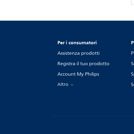
Per i consumatori
P
Assistenza prodotti
P
Registra il tuo prodotto
S
Account My Philips
S
Altro
S