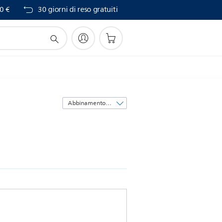
0 €
30 giorni di reso gratuiti
Ordina
per