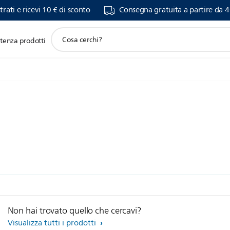
trati e ricevi 10 € di sconto
Consegna gratuita a partire da 4
icona
stenza prodotti
supporto
ricerca
Non hai trovato quello che cercavi?
Visualizza tutti i prodotti