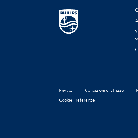
C
A
S
s
C
Privacy
Condizioni di utilizzo
P
Cookie Preferenze