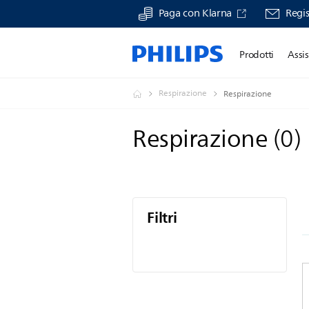
Paga con Klarna
Regis
Prodotti
Assi
Respirazione
Respirazione
Respirazione
(
0
)
Filtri